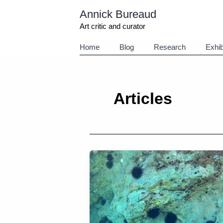
Aller
Annick Bureaud
au
contenu
Art critic and curator
Home
Blog
Research
Exhib
Articles