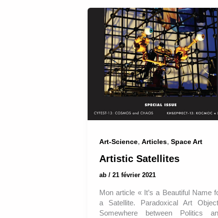
,
,
Art-Science
Articles
Space Art
Artistic Satellites
ab
/
21 février 2021
Mon article « It’s a Beautiful Name f
a Satellite. Paradoxical Art Objec
Somewhere between Politics a