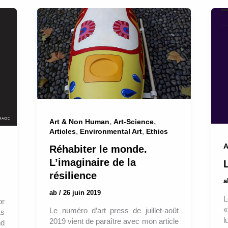
,
,
Art & Non Human
Art-Science
,
,
Articles
Environmental Art
Ethics
A
Réhabiter le monde.
L’imaginaire de la
résilience
ab
/
26 juin 2019
L
or
«
Le numéro d’art press de juillet-août
ts
l
2019 vient de paraître avec mon article
nd