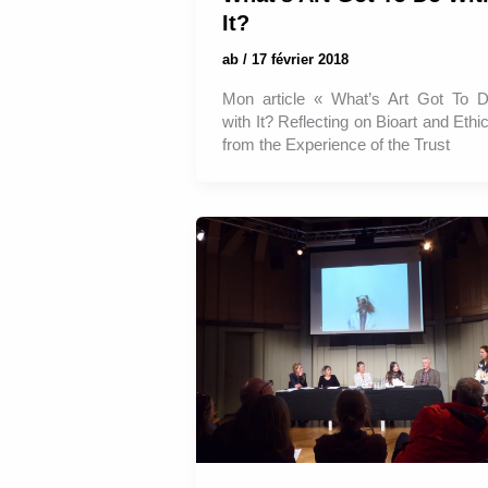
It?
ab
/
17 février 2018
Mon article « What’s Art Got To 
with It? Reflecting on Bioart and Ethi
from the Experience of the Trust