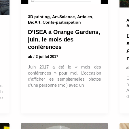
,
,
,
3D printing
Art-Science
Articles
A
,
BioArt
Confs-participation
A
l
D’ISEA à Orange Gardens,
juin, le mois des
conférences
A
ab
/
2 juillet 2017
Juin 2017 a été le « mois des
conférences » pour moi. L’occasion
E
d’afficher les sempiternelles photos
h
d’une personne (moi) avec un
at
A
th
d
ko