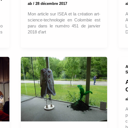
ab
/
28 décembre 2017
A
Mon article sur ISEA et la création art-
A
science-technologie en Colombie est
L
paru dans le numéro 451 de janvier
Do
D
2018 d’art
cs
A
S
A
p
c
b