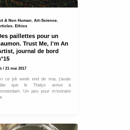
,
,
rt & Non Human
Art-Science
,
rticles
Ethics
Des paillettes pour un
saumon. Trust Me, I’m An
rtist, journal de bord
n°15
ab
/
21 mai 2017
n ce joli week end de mai, j’avais
âte que le Thalys arrive à
msterdam. Un peu pour m’extraire
e