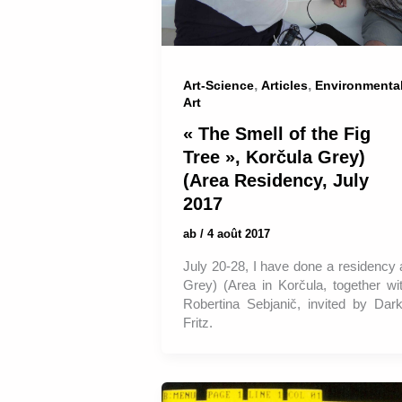
,
,
Art-Science
Articles
Environmenta
Art
« The Smell of the Fig
Tree », Korčula Grey)
(Area Residency, July
2017
ab
/
4 août 2017
July 20-28, I have done a residency 
Grey) (Area in Korčula, together wi
Robertina Sebjanič, invited by Dar
Fritz.