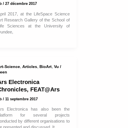
ab
/
27 décembre 2017
pril 2017, at the LifeSpace Science
rt Research Gallery of the School of
ife Sciences at the University of
undee,
,
,
,
rt-Science
Articles
BioArt
Vu /
een
Ars Electronica
Chronicles, FEAT@Ars
ab
/
11 septembre 2017
rs Electronica has also been the
latform for several projects
onducted by different organisations to
e presented and discussed. It