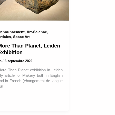
,
,
nnouncement
Art-Science
,
rticles
Space Art
More Than Planet, Leiden
Exhibition
ab
/
6 septembre 2022
ore Than Planet exhibition in Leiden
y article for Makery both in English
nd in French (changement de langue
ur