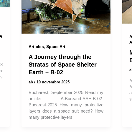
e
A
A
,
Articles
Space Art
A Journey through the
Stratas of Space Shelter
18
er
Earth – B-02
is
M
ab
/
10 novembre 2025
M
Bucharest, September 2025 Read my
a
article: A.Bureaud-SSE-B-02-
s
Bucarest-2025 How many protective
layers does a space suit need? How
many protective layers