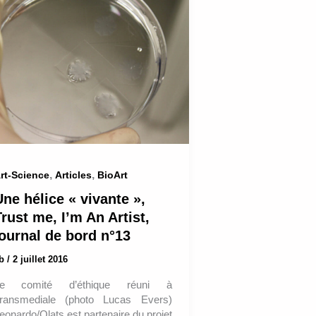
,
,
rt-Science
Articles
BioArt
ne hélice « vivante »,
rust me, I’m An Artist,
journal de bord n°13
ab
/
2 juillet 2016
e comité d’éthique réuni à
ransmediale (photo Lucas Evers)
eonardo/Olats est partenaire du projet