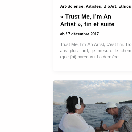
,
,
,
Art-Science
Articles
BioArt
Ethics
« Trust Me, I’m An
Artist », fin et suite
ab
/
7 décembre 2017
Trust Me, I’m An Artist, c’est fini. Tro
ans plus tard, je mesure le chem
(que j’ai) parcouru. La dernière