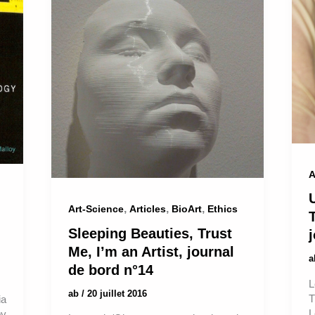
A
U
,
,
,
Art-Science
Articles
BioArt
Ethics
T
Sleeping Beauties, Trust
Me, I’m an Artist, journal
de bord n°14
L
ab
/
20 juillet 2016
T
ia
L
by