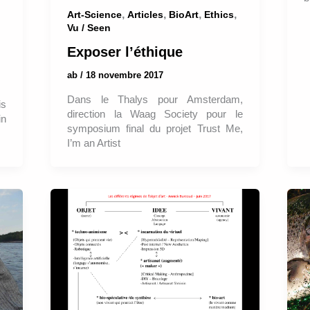
,
,
,
,
Art-Science
Articles
BioArt
Ethics
Vu / Seen
Exposer l’éthique
ab
/
18 novembre 2017
Dans le Thalys pour Amsterdam,
is
direction la Waag Society pour le
in
symposium final du projet Trust Me,
I’m an Artist