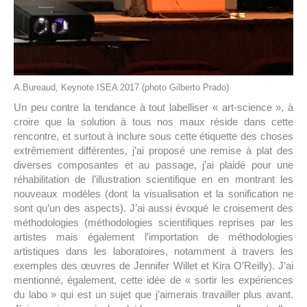
A.Bureaud, Keynote ISEA 2017 (photo Gilberto Prado)
Un peu contre la tendance à tout labelliser « art-science », à
croire que la solution à tous nos maux réside dans cette
rencontre, et surtout à inclure sous cette étiquette des choses
extrêmement différentes, j’ai proposé une remise à plat des
diverses composantes et au passage, j’ai plaidé pour une
réhabilitation de l’illustration scientifique en en montrant les
nouveaux modèles (dont la visualisation et la sonification ne
sont qu’un des aspects). J’ai aussi évoqué le croisement des
méthodologies (méthodologies scientifiques reprises par les
artistes mais également l’importation de méthodologies
artistiques dans les laboratoires, notamment à travers les
exemples des œuvres de Jennifer Willet et Kira O’Reilly). J’ai
mentionné, également, cette idée de « sortir les expériences
du labo » qui est un sujet que j’aimerais travailler plus avant.