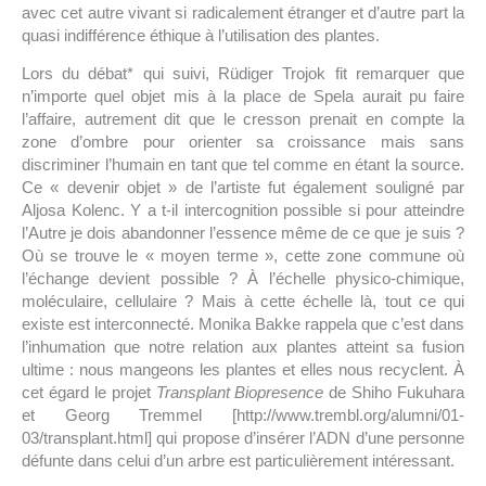
avec cet autre vivant si radicalement étranger et d’autre part la
quasi indifférence éthique à l’utilisation des plantes.
Lors du débat* qui suivi, Rüdiger Trojok fit remarquer que
n’importe quel objet mis à la place de Spela aurait pu faire
l’affaire, autrement dit que le cresson prenait en compte la
zone d’ombre pour orienter sa croissance mais sans
discriminer l’humain en tant que tel comme en étant la source.
Ce « devenir objet » de l’artiste fut également souligné par
Aljosa Kolenc. Y a t-il intercognition possible si pour atteindre
l’Autre je dois abandonner l’essence même de ce que je suis ?
Où se trouve le « moyen terme », cette zone commune où
l’échange devient possible ? À l’échelle physico-chimique,
moléculaire, cellulaire ? Mais à cette échelle là, tout ce qui
existe est interconnecté. Monika Bakke rappela que c’est dans
l’inhumation que notre relation aux plantes atteint sa fusion
ultime : nous mangeons les plantes et elles nous recyclent. À
cet égard le projet
Transplant Biopresence
de Shiho Fukuhara
et Georg Tremmel [http://www.trembl.org/alumni/01-
03/transplant.html] qui propose d’insérer l’ADN d’une personne
défunte dans celui d’un arbre est particulièrement intéressant.