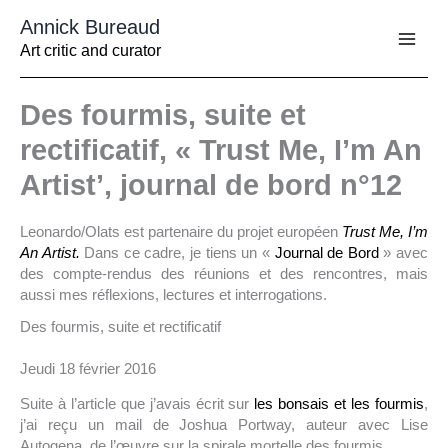
Aller
Annick Bureaud
au
contenu
Art critic and curator
Des fourmis, suite et
rectificatif, « Trust Me, I’m An
Artist’, journal de bord n°12
Leonardo/Olats est partenaire du projet européen
Trust Me, I’m
An Artist.
Dans ce cadre, je tiens un «
Journal de Bord
» avec
des compte-rendus des réunions et des rencontres, mais
aussi mes réflexions, lectures et interrogations.
Des fourmis, suite et rectificatif
Jeudi 18 février 2016
Suite à l’article que j’avais écrit sur
les bonsais et les fourmis
,
j’ai reçu un mail de Joshua Portway, auteur avec Lise
Autogena, de l’œuvre sur la spirale mortelle des fourmis.