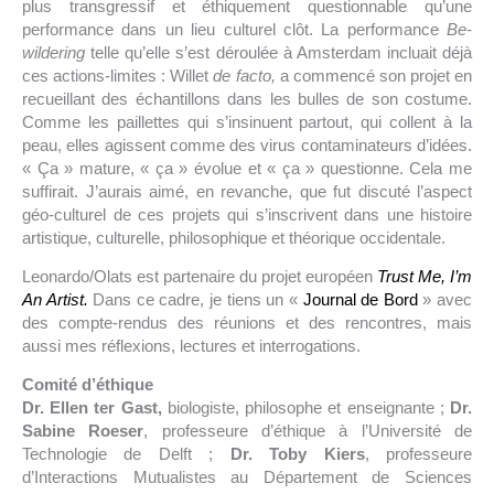
plus transgressif et éthiquement questionnable qu’une
performance dans un lieu culturel clôt. La performance
Be-
wildering
telle qu’elle s’est déroulée à Amsterdam incluait déjà
ces actions-limites : Willet
de facto,
a commencé son projet en
recueillant des échantillons dans les bulles de son costume.
Comme les paillettes qui s’insinuent partout, qui collent à la
peau, elles agissent comme des virus contaminateurs d’idées.
« Ça » mature, « ça » évolue et « ça » questionne. Cela me
suffirait. J’aurais aimé, en revanche, que fut discuté l’aspect
géo-culturel de ces projets qui s’inscrivent dans une histoire
artistique, culturelle, philosophique et théorique occidentale.
Leonardo/Olats est partenaire du projet européen
Trust Me, I’m
An Artist.
Dans ce cadre, je tiens un «
Journal de Bord
» avec
des compte-rendus des réunions et des rencontres, mais
aussi mes réflexions, lectures et interrogations.
Comité d’éthique
Dr. Ellen ter Gast,
biologiste, philosophe et enseignante ;
Dr.
Sabine Roeser
, professeure d’éthique à l’Université de
Technologie de Delft ;
Dr. Toby Kiers
, professeure
d’Interactions Mutualistes au Département de Sciences