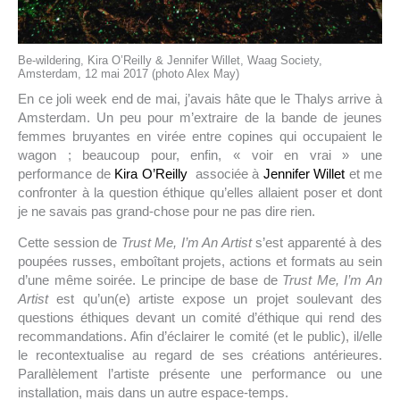
Be-wildering, Kira O’Reilly & Jennifer Willet, Waag Society,
Amsterdam, 12 mai 2017 (photo Alex May)
En ce joli week end de mai, j’avais hâte que le Thalys arrive à
Amsterdam. Un peu pour m’extraire de la bande de jeunes
femmes bruyantes en virée entre copines qui occupaient le
wagon ; beaucoup pour, enfin, « voir en vrai » une
performance de
Kira O’Reilly
associée à
Jennifer Willet
et me
confronter à la question éthique qu’elles allaient poser et dont
je ne savais pas grand-chose pour ne pas dire rien.
Cette session de
Trust Me, I’m An Artist
s’est apparenté à des
poupées russes, emboîtant projets, actions et formats au sein
d’une même soirée. Le principe de base de
Trust Me, I’m An
Artist
est qu’un(e) artiste expose un projet soulevant des
questions éthiques devant un comité d’éthique qui rend des
recommandations. Afin d’éclairer le comité (et le public), il/elle
le recontextualise au regard de ses créations antérieures.
Parallèlement l’artiste présente une performance ou une
installation, mais dans un autre espace-temps.