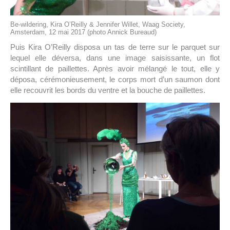
Be-wildering, Kira O’Reilly & Jennifer Willet, Waag Society,
Amsterdam, 12 mai 2017 (photo Annick Bureaud)
Puis Kira O’Reilly disposa un tas de terre sur le parquet sur
lequel elle déversa, dans une image saisissante, un flot
scintillant de paillettes. Après avoir mélangé le tout, elle y
déposa, cérémonieusement, le corps mort d’un saumon dont
elle recouvrit les bords du ventre et la bouche de paillettes.