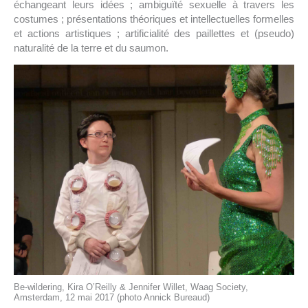
échangeant leurs idées ; ambiguïté sexuelle à travers les
costumes ; présentations théoriques et intellectuelles formelles
et actions artistiques ; artificialité des paillettes et (pseudo)
naturalité de la terre et du saumon.
Be-wildering, Kira O’Reilly & Jennifer Willet, Waag Society,
Amsterdam, 12 mai 2017 (photo Annick Bureaud)