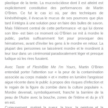
plastique de la tente. La mucoviscidose dont il est atteint est
explicitement constitutive des performances de Martin
O’Brien. Ce fut le cas ici où, par des techniques de
kinésithérapie, il évacua le mucus de ses poumons que plus
tard il intégra à une solution pour en faire des bulles de savon.
Mais l’élément central de cette performance -et qui lui donne
son titre- est bien ce moment où O’Brien se mit à mordre le
public, parfois suffisamment fort pour provoquer des
hématomes, avant d’inviter les gens à le mordre en retour. La
plupart des personnes se laissèrent mordre et le mordirent à
leur tour dans un cérémonial paradoxalement léger et presque
ludique où les rires fusaient.
Avec
Taste of Flesh/Bite Me I’m Yours
, Martin O’Brien
entendait porter l’attention sur « la peur de la contamination
associée au corps malade » et « mettre en lumière l’angoisse
aigue récente dans le public à propos des risques d’infection et
le regain de la figure du zombie dans la culture populaire ».
Mordre devenait, symboliquement, franchir la barrière de la
peau de l’Autre avec la bouche, zones de l’intime et du je s’il
en est.
Curieusement, malgré la sueur, la toux, la peinture et la