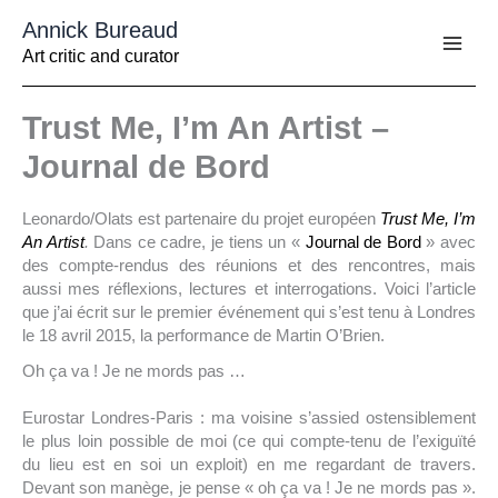
Aller
Annick Bureaud
au
contenu
Art critic and curator
Trust Me, I’m An Artist –
Journal de Bord
Leonardo/Olats est partenaire du projet européen
Trust Me, I’m
An Artist
.
Dans ce cadre, je tiens un «
Journal de Bord
» avec
des compte-rendus des réunions et des rencontres, mais
aussi mes réflexions, lectures et interrogations. Voici l’article
que j’ai écrit sur le premier événement qui s’est tenu à Londres
le 18 avril 2015, la performance de Martin O’Brien.
Oh ça va ! Je ne mords pas …
Eurostar Londres-Paris : ma voisine s’assied ostensiblement
le plus loin possible de moi (ce qui compte-tenu de l’exiguïté
du lieu est en soi un exploit) en me regardant de travers.
Devant son manège, je pense « oh ça va ! Je ne mords pas ».