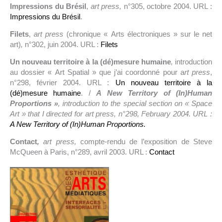
Impressions du Brésil
,
art press,
n°305, octobre 2004. URL :
Impressions du Brésil
.
Filets
,
art press
(chronique « Arts électroniques » sur le net
art)
,
n°302, juin 2004. URL :
Filets
Un nouveau territoire à la (dé)mesure humaine
,
introduction
au dossier « Art Spatial » que j’ai coordonné pour a
rt press
,
n°298, février 2004. URL :
Un nouveau territoire à la
(dé)mesure humaine
. /
A New Territory of (In)Human
Proportions »
, introduction to the special section on « Space
Art » that I directed for art press, n°298, February 2004. URL :
A New Territory of (In)Human Proportions.
Contact
,
art press,
compte-rendu de l’exposition de Steve
McQueen à Paris, n°289, avril 2003. URL :
Contact