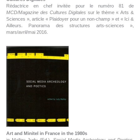
Rédactrice en chef invitée pour le numéro 81 de
MCD/Magazine des Cultures Digitales
sur le thème « Arts &
Sciences », article « Plaidoyer pour un non-champ » et « Ici &
Ailleurs. Panorama des structures arts-sciences »,
mars/avril/mai 2016.
Art and Minitel in France in the 1980s
in Malloy Judy (Ed.),
Social Media Archeology and Poetics,