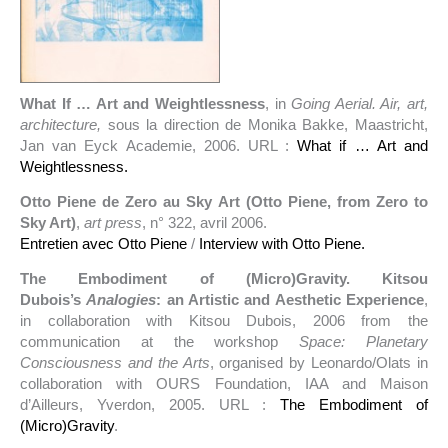
What If … Art and Weightlessness
, in
Going Aerial. Air, art,
architecture,
sous la direction de Monika Bakke, Maastricht,
Jan van Eyck Academie, 2006. URL :
What if … Art and
Weightlessness.
Otto Piene de Zero au Sky Art (Otto Piene, from Zero to
Sky Art)
,
art press
, n° 322, avril 2006.
Entretien avec Otto Piene
/
Interview with Otto Piene.
The Embodiment of (Micro)Gravity. Kitsou
Dubois’s
Analogies
: an Artistic and Aesthetic Experience
,
in collaboration with Kitsou Dubois, 2006 from the
communication at the workshop
Space: Planetary
Consciousness and the Arts
, organised by Leonardo/Olats in
collaboration with OURS Foundation, IAA and Maison
d’Ailleurs, Yverdon, 2005. URL :
The Embodiment of
(Micro)Gravity
.