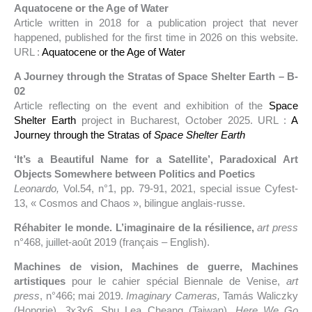
Aquatocene or the Age of Water
Article written in 2018 for a publication project that never
happened, published for the first time in 2026 on this website.
URL :
Aquatocene or the Age of Water
A Journey through the Stratas of Space Shelter Earth – B-
02
Article reflecting on the event and exhibition of the
Space
Shelter Earth
project in Bucharest, October 2025. URL :
A
Journey through the Stratas of
Space Shelter Earth
‘It’s a Beautiful Name for a Satellite’, Paradoxical Art
Objects Somewhere between Politics and Poetics
Leonardo,
Vol.54, n°1, pp. 79-91, 2021, special issue Cyfest-
13, « Cosmos and Chaos », bilingue anglais-russe.
Réhabiter le monde. L’imaginaire de la résilience,
art press
n°468, juillet-août 2019 (français – English).
Machines de vision, Machines de guerre, Machines
artistiques
pour le cahier spécial Biennale de Venise,
art
press
, n°466; mai 2019.
Imaginary Cameras,
Tamás Waliczky
(Hongrie),
3x3x6,
Shu Lea Cheang (Taiwan),
Here We Go