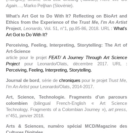
Again…
, Marko Peljhan (Slovénie).
What’s Art Got to Do With It? Reflecting on BioArt and
Ethics from the Experience of the
Trust Me, I’m An Artist
Project
,
Leonardo,
Vol. 51, n°1, pp.85-86, 2018. URL :
What’s
Art Got to Do With It?
Perceiving, Feeling, Interpreting, Storytelling: The Art of
Art-Science
article pour le projet
FEAT/ A Journey Through Art Science
Project
pour Leonardo/Olats, décembre 2017. URL :
Perceiving, Feeling, Interpreting, Storytelling.
Journal de bord
, série de
chroniques
pour le projet
Trust Me,
I’m An Artist
pour Leonardo/Olats, 2014-2017.
Art, Science, Technologie. Fragments d’un parcours
colombien
(bilingual French-English « Art Science
Technology. Fragments of a Colombian Journey »),
art press,
n°451, janvier 2018.
Arts & Sciences, numéro spécial MCD/Magazine des
Cultures Digitales