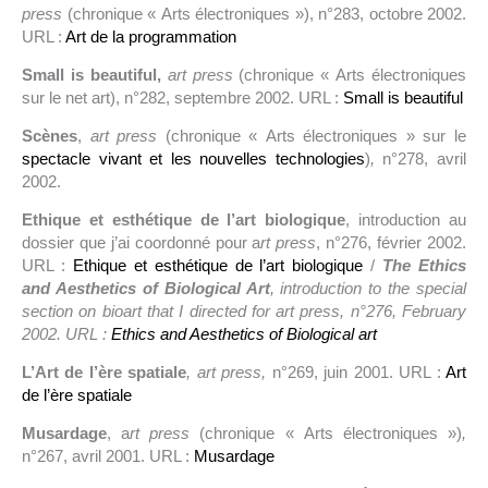
press
(chronique « Arts électroniques »), n°283, octobre 2002.
URL :
Art de la programmation
Small is beautiful,
art press
(chronique « Arts électroniques
sur le net art), n°282, septembre 2002. URL :
Small is beautiful
Scènes
,
art press
(chronique « Arts électroniques » sur le
spectacle vivant et les nouvelles technologies
)
,
n°278, avril
2002.
Ethique et esthétique de l’art biologique
, introduction au
dossier que j’ai coordonné pour a
rt press
, n°276, février 2002.
URL :
Ethique et esthétique de l’art biologique
/
The Ethics
and Aesthetics of Biological Art
, introduction to the special
section on bioart that I directed for art press, n°276, February
2002. URL :
Ethics and Aesthetics of Biological art
L’Art de l’ère spatiale
, art press,
n°269, juin 2001. URL :
Art
de l’ère spatiale
Musardage
, a
rt press
(chronique « Arts électroniques »)
,
n°267, avril 2001. URL :
Musardage