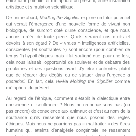
entre futur potentiel et métaphore du présent, entre installation
artistique et simulation scientifique.
De prime abord,
Modling the Signifier
explore un futur potentiel
qui verrait l’émergence d’une nouvelle forme de vivant non
biologique, de surcroit doté d’une conscience, et que nous
aurions créée de toute pièce. Quels seraient nos droits et
devoirs à son égard ? De « vraies » intelligences artificielles,
conscientes (et souffrantes ?) sont encore (pour combien de
temps ?) hypothétiques mais il fut souligné que, pour une fois,
cela nous laissait l’opportunité de soulever et de débattre des
problèmes et des questions avant d’y être confrontés plutôt
que de réparer des dégâts ou de statuer dans l’urgence
a
posteriori.
En fait, cela révéla
Molding the Signifier
comme
métaphore du présent.
Au regard de l’éthique, comment s’établit la dialectique entre
conscience et souffrance ? Nous ne reconnaissons pas (ou
pas encore) de conscience aux animaux et c’est au nom de la
souffrance qu’ils ressentent que nous posons des règles
éthiques. Mais nous ne pourrions pas « mal traiter » des êtres
humains qui, atteints d’analgésie congénitale, ne ressentent