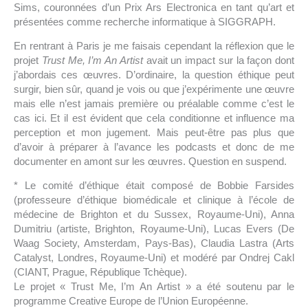
Sims, couronnées d’un Prix Ars Electronica en tant qu’art et
présentées comme recherche informatique à SIGGRAPH.
En rentrant à Paris je me faisais cependant la réflexion que le
projet
Trust Me, I’m An Artist
avait un impact sur la façon dont
j’abordais ces œuvres. D’ordinaire, la question éthique peut
surgir, bien sûr, quand je vois ou que j’expérimente une œuvre
mais elle n’est jamais première ou préalable comme c’est le
cas ici. Et il est évident que cela conditionne et influence ma
perception et mon jugement. Mais peut-être pas plus que
d’avoir à préparer à l’avance les podcasts et donc de me
documenter en amont sur les œuvres. Question en suspend.
* Le comité d’éthique était composé de Bobbie Farsides
(professeure d’éthique biomédicale et clinique à l’école de
médecine de Brighton et du Sussex, Royaume-Uni), Anna
Dumitriu (artiste, Brighton, Royaume-Uni), Lucas Evers (De
Waag Society, Amsterdam, Pays-Bas), Claudia Lastra (Arts
Catalyst, Londres, Royaume-Uni) et modéré par Ondrej Cakl
(CIANT, Prague, République Tchèque).
Le projet « Trust Me, I’m An Artist » a été soutenu par le
programme Creative Europe de l’Union Européenne.