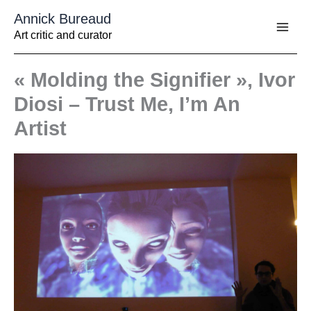
Aller
Annick Bureaud
au
contenu
Art critic and curator
« Molding the Signifier », Ivor
Diosi – Trust Me, I’m An
Artist