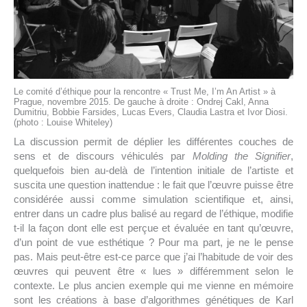
Le comité d’éthique pour la rencontre « Trust Me, I’m An Artist » à
Prague, novembre 2015. De gauche à droite : Ondrej Cakl, Anna
Dumitriu, Bobbie Farsides, Lucas Evers, Claudia Lastra et Ivor Diosi.
(photo : Louise Whiteley)
La discussion permit de déplier les différentes couches de
sens et de discours véhiculés par
Molding the Signifier
,
quelquefois bien au-delà de l’intention initiale de l’artiste et
suscita une question inattendue : le fait que l’œuvre puisse être
considérée aussi comme simulation scientifique et, ainsi,
entrer dans un cadre plus balisé au regard de l’éthique, modifie
t-il la façon dont elle est perçue et évaluée en tant qu’œuvre,
d’un point de vue esthétique ? Pour ma part, je ne le pense
pas. Mais peut-être est-ce parce que j’ai l’habitude de voir des
œuvres qui peuvent être « lues » différemment selon le
contexte. Le plus ancien exemple qui me vienne en mémoire
sont les créations à base d’algorithmes génétiques de Karl