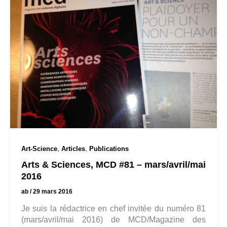
,
,
Art-Science
Articles
Publications
Arts & Sciences, MCD #81 – mars/avril/mai
2016
ab
/
29 mars 2016
Je suis la rédactrice en chef invitée du numéro 81
(mars/avril/mai 2016) de MCD/Magazine des