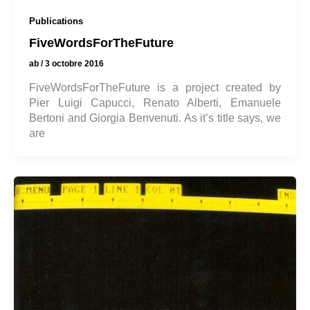
Publications
FiveWordsForTheFuture
ab
/
3 octobre 2016
FiveWordsForTheFuture is a project created by
Pier Luigi Capucci, Renato Alberti, Emanuele
Bertoni and Giorgia Benvenuti. As it’s title says, we
are