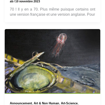
ab
/
10 novembre 2023
70 ! Il y en a 70. Plus même puisque certains ont
une version française et une version anglaise. Pour
,
,
,
Announcement
Art & Non Human
Art-Science