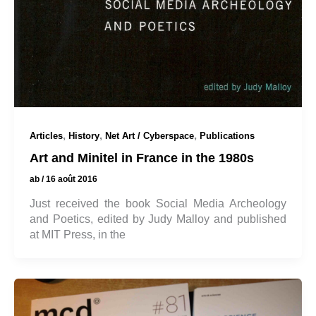
,
,
,
Articles
History
Net Art / Cyberspace
Publications
Art and Minitel in France in the 1980s
ab
/
16 août 2016
Just received the book Social Media Archeology
and Poetics, edited by Judy Malloy and published
at MIT Press, in the