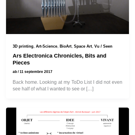
,
,
,
,
3D printing
Art-Science
BioArt
Space Art
Vu / Seen
Ars Electronica Chronicles, Bits and
Pieces
ab
/
11 septembre 2017
Back home. Looking at my ToDo List I did not even
see half of what I wanted to see or […]