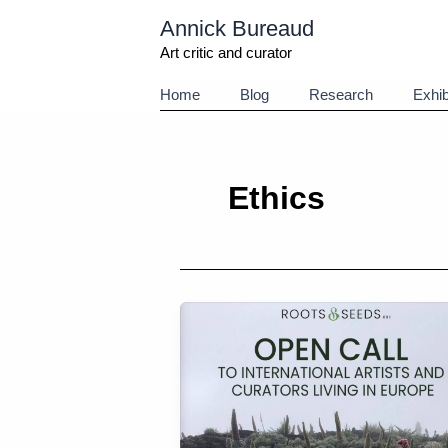
Aller
Annick Bureaud
au
contenu
Art critic and curator
Home
Blog
Research
Exhib
Ethics