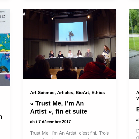
,
,
,
Art-Science
Articles
BioArt
Ethics
A
V
« Trust Me, I’m An
Artist », fin et suite
h
ab
/
7 décembre 2017
D
Trust Me, I’m An Artist, c’est fini. Trois
d