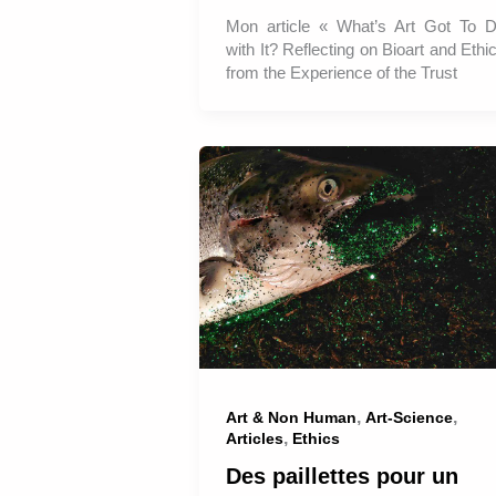
Mon article « What’s Art Got To 
with It? Reflecting on Bioart and Ethi
from the Experience of the Trust
,
,
Art & Non Human
Art-Science
,
Articles
Ethics
Des paillettes pour un