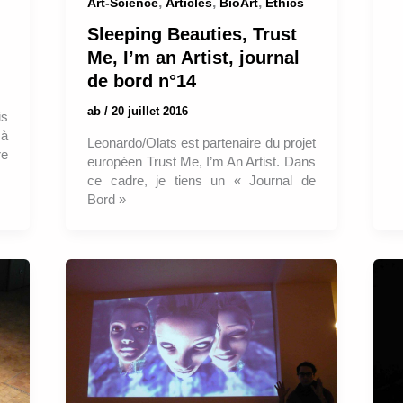
,
,
,
Art-Science
Articles
BioArt
Ethics
Sleeping Beauties, Trust
Me, I’m an Artist, journal
de bord n°14
ab
/
20 juillet 2016
is
à
Leonardo/Olats est partenaire du projet
re
européen Trust Me, I’m An Artist. Dans
ce cadre, je tiens un « Journal de
Bord »