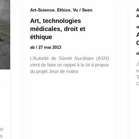
,
,
Art-Science
Ethics
Vu / Seen
A
A
Art, technologies
médicales, droit et
A
éthique
O
ab
/
27 mai 2013
L’Autorité de Sûreté Nucléaire (ASN)
J
vient de faire un rappel à la loi à propos
r
du projet Jeux de mains
T
,
C
et
ns