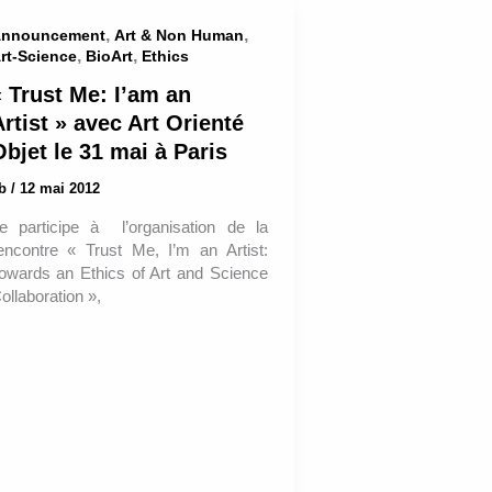
,
,
nnouncement
Art & Non Human
,
,
rt-Science
BioArt
Ethics
« Trust Me: I’am an
rtist » avec Art Orienté
bjet le 31 mai à Paris
ab
/
12 mai 2012
e participe à l’organisation de la
encontre « Trust Me, I’m an Artist:
owards an Ethics of Art and Science
ollaboration »,