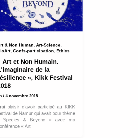
,
,
rt & Non Human
Art-Science
,
,
ioArt
Confs-participation
Ethics
« Art et Non Humain.
L’imaginaire de la
ésilience », Kikk Festival
2018
ab
/
4 novembre 2018
rai plaisir d’avoir participé au KIKK
estival de Namur qui avait pour thème
 Species & Beyond » avec ma
onférence « Art