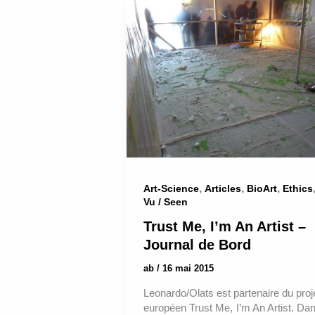
,
,
,
Art-Science
Articles
BioArt
Ethics
Vu / Seen
Trust Me, I’m An Artist –
Journal de Bord
ab
/
16 mai 2015
Leonardo/Olats est partenaire du proj
européen Trust Me, I’m An Artist. Da