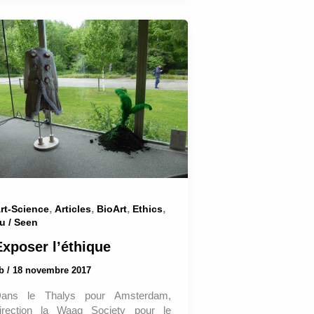
,
,
,
,
rt-Science
Articles
BioArt
Ethics
u / Seen
Exposer l’éthique
ab
/
18 novembre 2017
ans le Thalys pour Amsterdam,
irection la Waag Society pour le