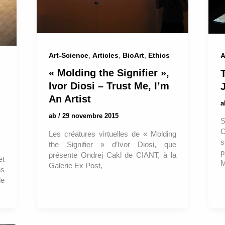
,
,
,
Art-Science
Articles
BioArt
Ethics
A
« Molding the Signifier »,
T
Ivor Diosi – Trust Me, I’m
An Artist
ab
/
29 novembre 2015
S
O
Les créatures virtuelles de « Molding
s
the Signifier » d’Ivor Diosi, que
p
présente Ondrej Cakl de CIANT, à la
et
M
Galerie Ex Post,
ns
de