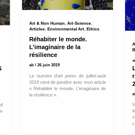
,
,
Art & Non Human
Art-Science
,
,
Articles
Environmental Art
Ethics
Réhabiter le monde.
A
L’imaginaire de la
B
résilience
ab
/
26 juin 2019
S
r
Le numéro d’art press de juillet-août
2019 vient de paraître avec mon article
« Réhabiter le monde. L’imaginaire de
la résilience ».
V
of
f
am
«
c