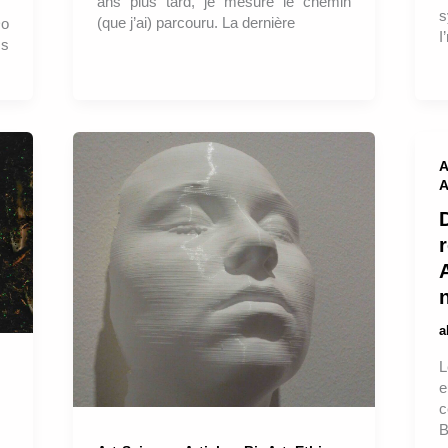
ans plus tard, je mesure le chemin
s
(que j’ai) parcouru. La dernière
Do
I
cs
A
A
r
A
L
e
c
B