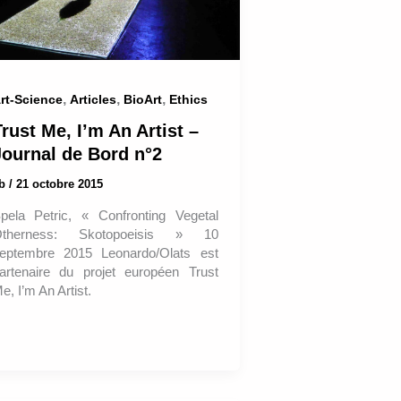
,
,
,
rt-Science
Articles
BioArt
Ethics
rust Me, I’m An Artist –
Journal de Bord n°2
ab
/
21 octobre 2015
pela Petric, « Confronting Vegetal
therness: Skotopoeisis » 10
eptembre 2015 Leonardo/Olats est
artenaire du projet européen Trust
e, I’m An Artist.