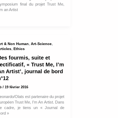
ymposium final du projet Trust Me,
’m an Artist
,
,
rt & Non Human
Art-Science
,
rticles
Ethics
Des fourmis, suite et
ectificatif, « Trust Me, I’m
n Artist’, journal de bord
n°12
ab
/
19 février 2016
eonardo/Olats est partenaire du projet
uropéen Trust Me, I’m An Artist. Dans
e cadre, je tiens un « Journal de
ord »