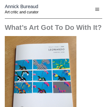
Aller
Annick Bureaud
au
contenu
Art critic and curator
What’s Art Got To Do With It?