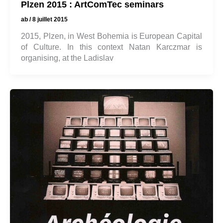
Plzen 2015 : ArtComTec seminars
ab
/
8 juillet 2015
2015, Plzen, in West Bohemia is European Capital
of Culture. In this context Natan Karczmar is
organising, at the Ladislav