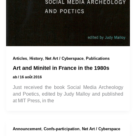
,
,
,
Articles
History
Net Art / Cyberspace
Publications
Art and Minitel in France in the 1980s
ab
/
16 août 2016
Just received the book Social Media Archeology
and Poetics, edited by Judy Malloy and published
at MIT Press, in the
,
,
Announcement
Confs-participation
Net Art / Cyberspace