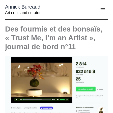
Aller
Annick Bureaud
au
contenu
Art critic and curator
Des fourmis et des bonsaïs,
« Trust Me, I’m an Artist »,
journal de bord n°11