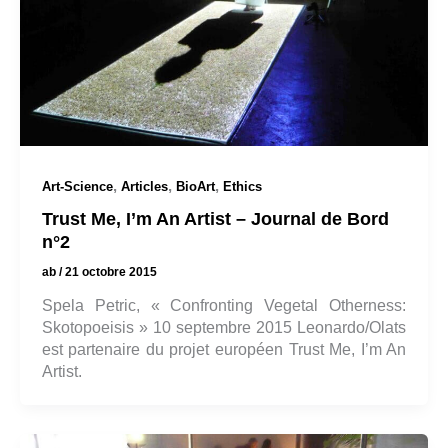
,
,
,
Art-Science
Articles
BioArt
Ethics
Trust Me, I’m An Artist – Journal de Bord
n°2
ab
/
21 octobre 2015
Spela Petric, « Confronting Vegetal Otherness:
Skotopoeisis » 10 septembre 2015 Leonardo/Olats
est partenaire du projet européen Trust Me, I’m An
Artist.