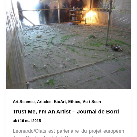
,
,
,
,
Art-Science
Articles
BioArt
Ethics
Vu / Seen
Trust Me, I’m An Artist – Journal de Bord
ab
/
16 mai 2015
Leonardo/Olats est partenaire du projet européen