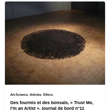
,
,
Art-Science
Articles
Ethics
Des fourmis et des bonsaïs, « Trust Me,
I’m an Artist », journal de bord n°11