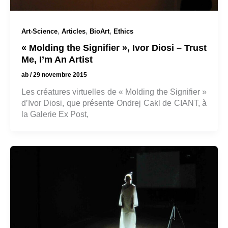
,
,
,
Art-Science
Articles
BioArt
Ethics
« Molding the Signifier », Ivor Diosi – Trust
Me, I’m An Artist
ab
/
29 novembre 2015
Les créatures virtuelles de « Molding the Signifier »
d’Ivor Diosi, que présente Ondrej Cakl de CIANT, à
la Galerie Ex Post,