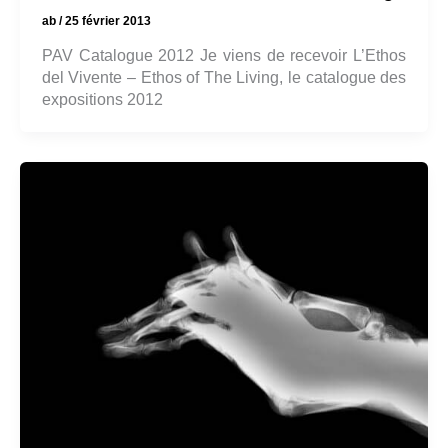
ab
/
25 février 2013
PAV Catalogue 2012 Je viens de recevoir L’Ethos
del Vivente – Ethos of The Living, le catalogue des
expositions 2012