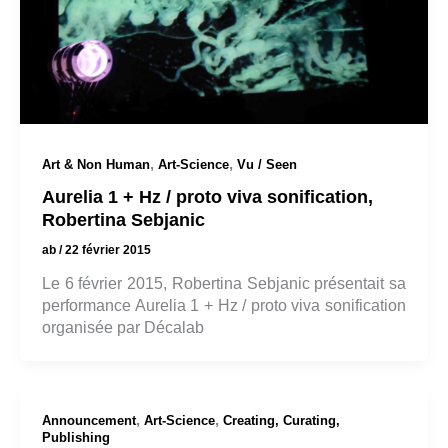
,
,
Art & Non Human
Art-Science
Vu / Seen
Aurelia 1 + Hz / proto viva sonification,
Robertina Sebjanic
ab
/
22 février 2015
Le 6 février 2015, Robertina Sebjanic présentait sa
performance Aurelia 1 + Hz / proto viva sonification
organisée par Décalab
,
,
Announcement
Art-Science
Creating, Curating,
Publishing