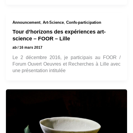
,
,
Announcement
Art-Science
Confs-participation
Tour d’horizons des expériences art-
science – FOOR – Lille
ab
/
16 mars 2017
Le 2 décembre 2016, je participais au FOOR /
Forum Ouvert Oeuvres et Recherches à Lille avec
une présentation intitulée