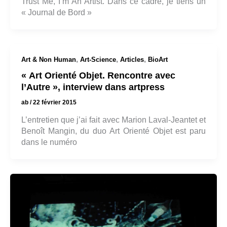
Trust Me, I’m An Artist. Dans ce cadre, je tiens un
« Journal de Bord »
,
,
,
Art & Non Human
Art-Science
Articles
BioArt
« Art Orienté Objet. Rencontre avec
l’Autre », interview dans artpress
ab
/
22 février 2015
L’entretien que j’ai fait avec Marion Laval-Jeantet et
Benoît Mangin, du duo Art Orienté Objet est paru
dans le numéro