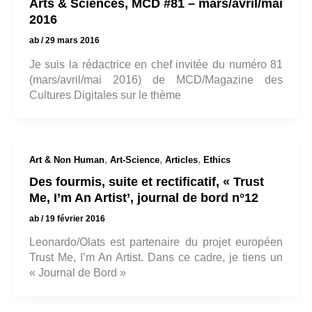
Arts & Sciences, MCD #81 – mars/avril/mai
2016
ab
/
29 mars 2016
Je suis la rédactrice en chef invitée du numéro 81
(mars/avril/mai 2016) de MCD/Magazine des
Cultures Digitales sur le thème
,
,
,
Art & Non Human
Art-Science
Articles
Ethics
Des fourmis, suite et rectificatif, « Trust
Me, I’m An Artist’, journal de bord n°12
ab
/
19 février 2016
Leonardo/Olats est partenaire du projet européen
Trust Me, I’m An Artist. Dans ce cadre, je tiens un
« Journal de Bord »