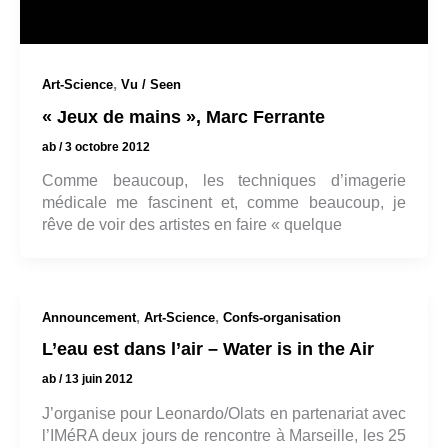
,
Art-Science
Vu / Seen
« Jeux de mains », Marc Ferrante
ab
/
3 octobre 2012
Comme beaucoup, les techniques d’imagerie
médicale me fascinent et, comme beaucoup, je
rêve de voir des artistes en faire « quelque
,
,
Announcement
Art-Science
Confs-organisation
L’eau est dans l’air – Water is in the Air
ab
/
13 juin 2012
J’organise pour Leonardo/Olats en partenariat avec
l’IMéRA deux jours de rencontre à Marseille, les 25