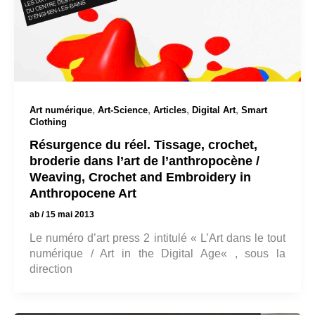
,
,
,
,
Art numérique
Art-Science
Articles
Digital Art
Smart
Clothing
Résurgence du réel. Tissage, crochet,
broderie dans l’art de l’anthropocène /
Weaving, Crochet and Embroidery in
Anthropocene Art
ab
/
15 mai 2013
Le numéro d’art press 2 intitulé « L’Art dans le tout
numérique / Art in the Digital Age« , sous la
direction