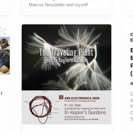
Marcus Neustetter and myself
C
E
 /
D
d
P
O
S