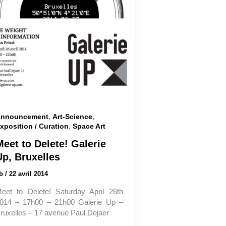
,
,
nnouncement
Art-Science
,
xposition / Curation
Space Art
Meet to Delete! Galerie
Up, Bruxelles
ab
/
22 avril 2014
eet to Delete! Saturday April 26th
014 – 17h00 – 21h00 Galerie Up –
ruxelles – 17 avenue Paul Dejaer