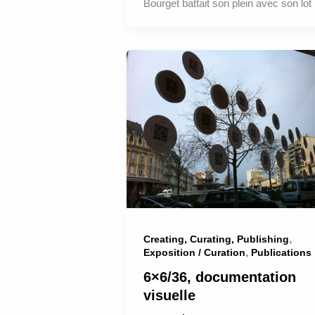
Bourget battait son plein avec son lot
,
Creating, Curating, Publishing
,
Exposition / Curation
Publications
6×6/36, documentation
visuelle