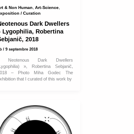
,
,
rt & Non Human
Art-Science
xposition / Curation
Neotenous Dark Dwellers
– Lygophilia, Robertina
Šebjanič, 2018
ab
/
9 septembre 2018
« Neotenous Dark Dwellers
Lygophilia) », Robertina Sebjanič,
018 – Photo Miha Godec The
xhibition that I curated of this work by