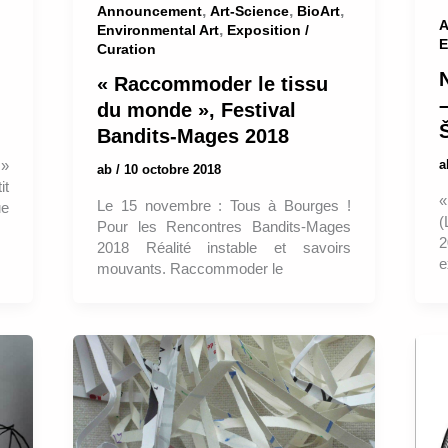
,
,
,
Announcement
Art-Science
BioArt
A
,
Environmental Art
Exposition /
E
Curation
« Raccommoder le tissu
du monde », Festival
Bandits-Mages 2018
 »
ab
/
10 octobre 2018
it
Le 15 novembre : Tous à Bourges !
ue
(
Pour les Rencontres Bandits-Mages
2
2018 Réalité instable et savoirs
e
mouvants. Raccommoder le