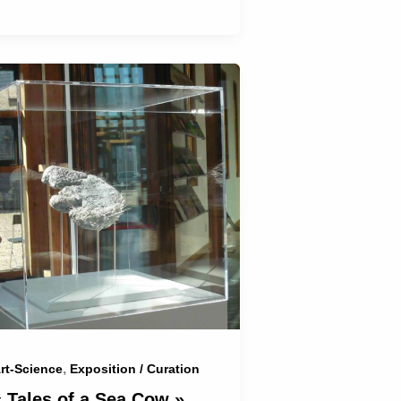
,
rt-Science
Exposition / Curation
« Tales of a Sea Cow »,