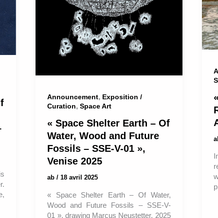
A
S
,
Announcement
Exposition /
f
,
Curation
Space Art
« Space Shelter Earth – Of
–
Water, Wood and Future
Fossils – SSE-V-01 »,
I
Venise 2025
r
is
w
ab
/
18 avril 2025
r.
p
e,
« Space Shelter Earth – Of Water,
Wood and Future Fossils – SSE-V-
01 », drawing Marcus Neustetter, 2025