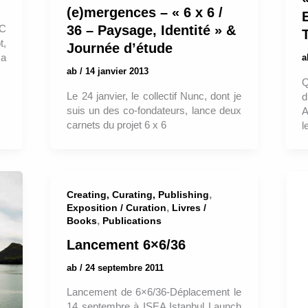
(e)mergences – « 6 x 6 /
NC
36 – Paysage, Identité » &
t,
Journée d’étude
 a
ab
/
14 janvier 2013
Q
Le 24 janvier, le collectif Nunc, dont je
d
suis un des co-fondateurs, lance deux
A
carnets du projet 6 x 6
l
,
Creating, Curating, Publishing
,
Exposition / Curation
Livres /
,
Books
Publications
Lancement 6×6/36
ab
/
24 septembre 2011
Lancement de 6×6/36-Déplacement le
14 septembre à ISEA Istanbul Launch