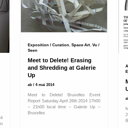
,
,
Exposition / Curation
Space Art
Vu /
Seen
Meet to Delete! Erasing
A
and Shredding at Galerie
E
Up
ab
/
4 mai 2014
Meet to Delete! Bruxelles Event
Report Saturday April 26th 2014 17h00
– 21h00 local time – Galerie Up –
M
Bruxelles
2
 à
B
du