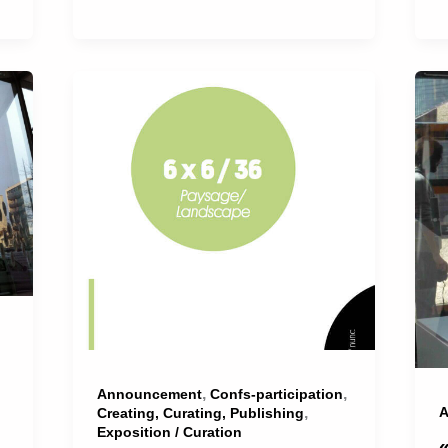
,
,
Announcement
Confs-participation
,
A
Creating, Curating, Publishing
Exposition / Curation