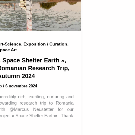
,
,
rt-Science
Exposition / Curation
pace Art
« Space Shelter Earth »,
Romanian Research Trip,
Autumn 2024
ab
/
6 novembre 2024
ncredibly rich, exciting, nurturing and
ewarding research trip to Romania
ith @Marcus Neustetter for our
roject « Space Shelter Earth« . Thank