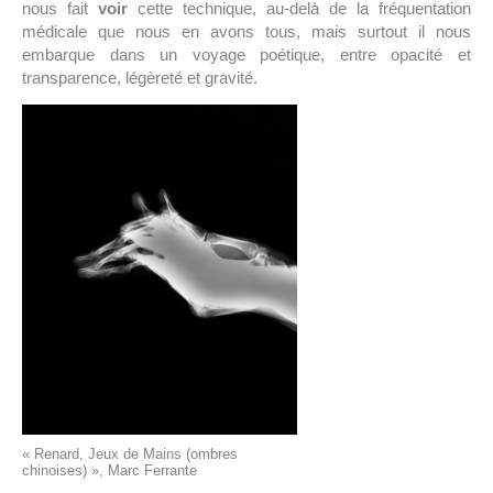
nous fait
voir
cette technique, au-delà de la fréquentation
médicale que nous en avons tous, mais surtout il nous
embarque dans un voyage poétique, entre opacité et
transparence, légèreté et gravité.
« Renard, Jeux de Mains (ombres
chinoises) », Marc Ferrante