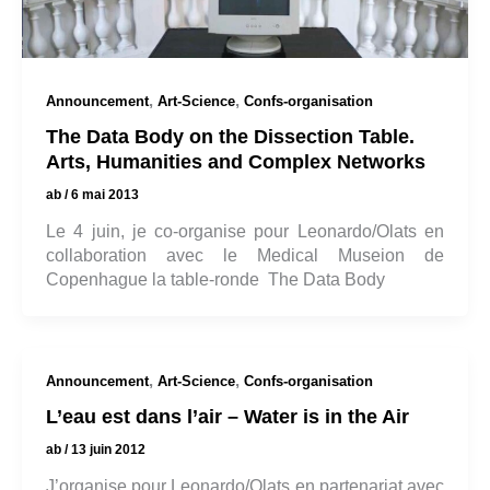
,
,
Announcement
Art-Science
Confs-organisation
The Data Body on the Dissection Table.
Arts, Humanities and Complex Networks
ab
/
6 mai 2013
Le 4 juin, je co-organise pour Leonardo/Olats en
collaboration avec le Medical Museion de
Copenhague la table-ronde The Data Body
,
,
Announcement
Art-Science
Confs-organisation
L’eau est dans l’air – Water is in the Air
ab
/
13 juin 2012
J’organise pour Leonardo/Olats en partenariat avec