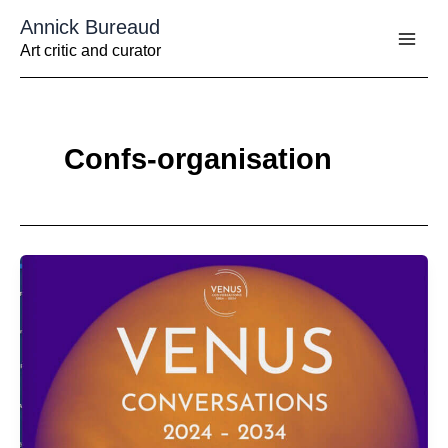
Aller
Annick Bureaud
au
contenu
Art critic and curator
Confs-organisation