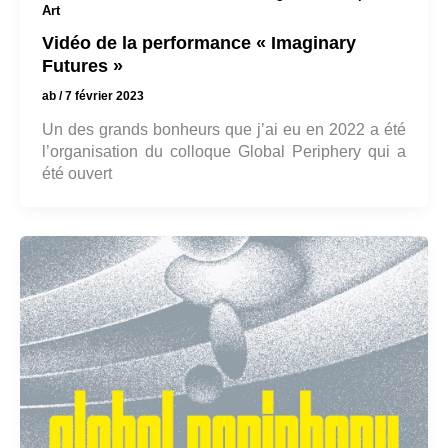
Art
Vidéo de la performance « Imaginary
Futures »
ab
/
7 février 2023
Un des grands bonheurs que j’ai eu en 2022 a été
l’organisation du colloque Global Periphery qui a
été ouvert