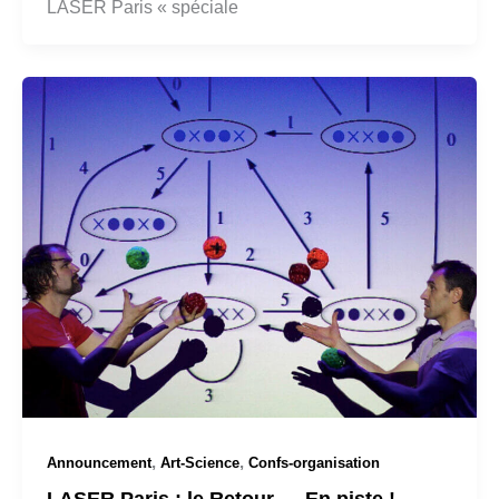
LASER Paris « spéciale
,
,
Announcement
Art-Science
Confs-organisation
LASER Paris : le Retour … En piste !