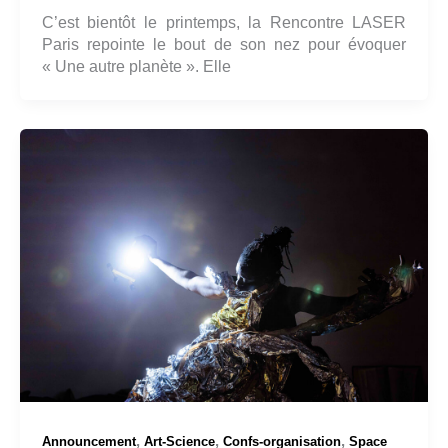
C’est bientôt le printemps, la Rencontre LASER
Paris repointe le bout de son nez pour évoquer
« Une autre planète ». Elle
,
,
,
Announcement
Art-Science
Confs-organisation
Space