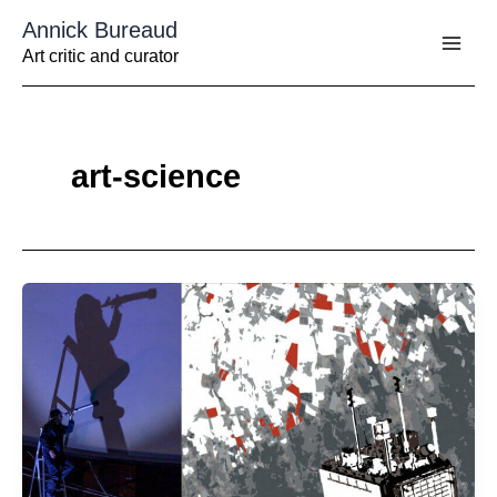
Aller
Annick Bureaud
au
contenu
Art critic and curator
art-science