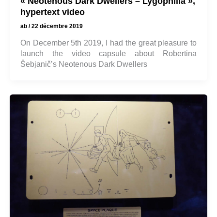
« Neotenous Dark Dwellers – Lygophilia »,
hypertext video
ab
/
22 décembre 2019
On December 5th 2019, I had the great pleasure to
launch the video capsule about Robertina
Šebjanič’s Neotenous Dark Dwellers