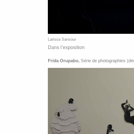
Larissa Sansour
Dans l’exposition
Frida Orupabo,
Série de photographies (d