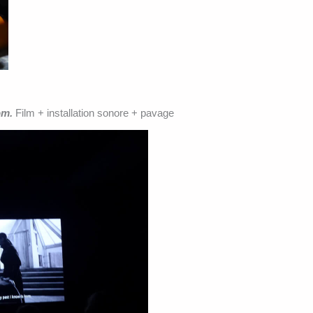
om.
Film + installation sonore + pavage