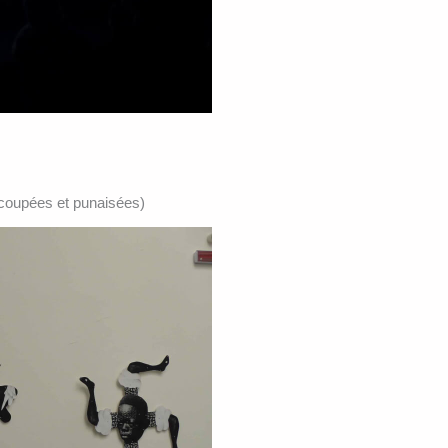
écoupées et punaisées)