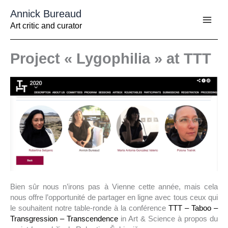
Aller
Annick Bureaud
au
contenu
Art critic and curator
Project « Lygophilia » at TTT
Bien sûr nous n’irons pas à Vienne cette année, mais cela
nous offre l’opportunité de partager en ligne avec tous ceux qui
le souhaitent notre table-ronde à la conférence
TTT – Taboo –
Transgression – Transcendence
in Art & Science à propos du