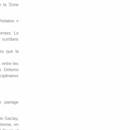
e la ‘Zone
Relation »
rentes. Le
r sur/dans
res que la
 entre les
ams Debono
iplinaires
 partage
s-Saclay,
éenne, en