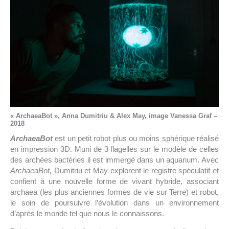
« ArchaeaBot », Anna Dumitriu & Alex May, image Vanessa Graf –
2018
ArchaeaBot
est un petit robot plus ou moins sphérique réalisé
en impression 3D. Muni de 3 flagelles sur le modèle de celles
des archées bactéries il est immergé dans un aquarium. Avec
ArchaeaBot,
Dumitriu et May explorent le registre spéculatif et
confient à une nouvelle forme de vivant hybride, associant
archaea (les plus anciennes formes de vie sur Terre) et robot,
le soin de poursuivre l’évolution dans un environnement
d’après le monde tel que nous le connaissons.