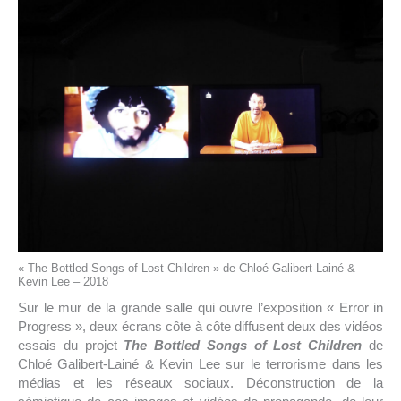
« The Bottled Songs of Lost Children » de Chloé Galibert-Lainé &
Kevin Lee – 2018
Sur le mur de la grande salle qui ouvre l’exposition « Error in
Progress », deux écrans côte à côte diffusent deux des vidéos
essais du projet
The Bottled Songs of Lost Children
de
Chloé Galibert-Lainé & Kevin Lee sur le terrorisme dans les
médias et les réseaux sociaux. Déconstruction de la