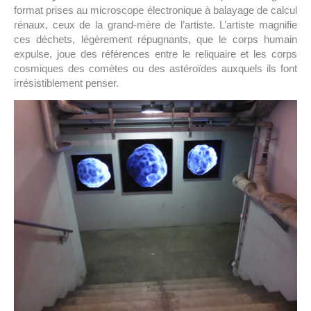
format prises au microscope électronique à balayage de calcul
rénaux, ceux de la grand-mère de l’artiste. L’artiste magnifie
ces déchets, légèrement répugnants, que le corps humain
expulse, joue des références entre le reliquaire et les corps
cosmiques des comètes ou des astéroïdes auxquels ils font
irrésistiblement penser.