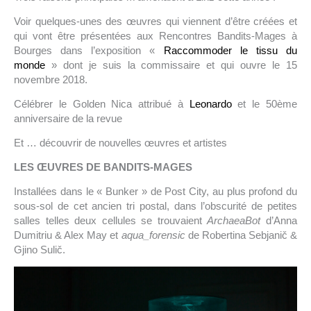
Voir quelques-unes des œuvres qui viennent d’être créées et
qui vont être présentées aux Rencontres Bandits-Mages à
Bourges dans l’exposition «
Raccommoder le tissu du
monde
» dont je suis la commissaire et qui ouvre le 15
novembre 2018.
Célébrer le Golden Nica attribué à
Leonardo
et le 50ème
anniversaire de la revue
Et … découvrir de nouvelles œuvres et artistes
LES ŒUVRES DE BANDITS-MAGES
Installées dans le « Bunker » de Post City, au plus profond du
sous-sol de cet ancien tri postal, dans l’obscurité de petites
salles telles deux cellules se trouvaient
ArchaeaBot
d’Anna
Dumitriu & Alex May et
aqua_forensic
de Robertina Sebjanič &
Gjino Sulič.