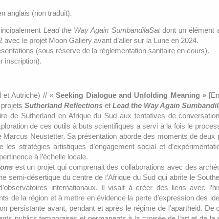
 anglais (non traduit).
rincipalement
Lead the Way Again SumbandilaSat
dont un élément a 
22 avec le projet Moon Gallery avant d’aller sur la Lune en 2024.
sentations (sous réserve de la réglementation sanitaire en cours).
inscription).
d et Autriche) // «
Seeking Dialogue and Unfolding Meaning »
[En
 projets
Sutherland Reflections
et
Lead the Way Again Sumbandil
oire de Sutherland en Afrique du Sud aux tentatives de conversatio
loration de ces outils à buts scientifiques a servi à la fois le proces
 de Marcus Neustetter. Sa présentation aborde des moments de deux p
 les stratégies artistiques d’engagement social et d’expérimentati
ertinence à l’échelle locale.
ions
est un projet qui comprenait des collaborations avec des arché
semi-désertique du centre de l’Afrique du Sud qui abrite le Southe
servatoires internationaux. Il visait à créer des liens avec l’hi
s de la région et à mettre en évidence la perte d’expression des ide
n persistante avant, pendant et après le régime de l’apartheid. De c
s publics temporaires et permanents à la croisée de l’art et de la 