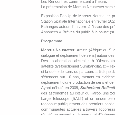
Les Rencontres commencent à l’heure.
La présentation de Marcus Neustetter sera en
Exposition PopUp de Marcus Neustetter, p
Station Spatiale Internationale en février 20
Echanges autour d’un verre à l’issue des pré
Annonces & Brèves du public à la pause (sur 
Programme
Marcus Neustetter
, Artiste (Afrique du Su
dialogue et déploiement de sens] autour des
Des collaborations abstraites à l’Observat
satellite dysfonctionnel SumbandilaSat – l’exp
et la quête de sens du parcours artistique
s’étendent sur 10 ans, mettant en évidence
déploiement d’une production de sens et de p
Ayant débuté en 2009,
Sutherland Reflect
des astronomes au cœur du Karoo, une zone 
Large Telescope (SALT) et un ensemble d’ob
reconnue publiquement des premiers habitant
communautés actuelles à travers l’oppressio
résulté un ensemble d’œuvres et d’événement