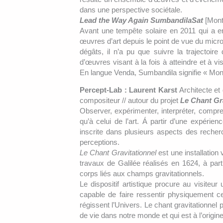
dans une perspective sociétale.
Lead the Way Again SumbandilaSat
[Mont
Avant une tempête solaire en 2011 qui a e
œuvres d’art depuis le point de vue du micro
dégâts, il n’a pu que suivre la trajectoir
d’œuvres visant à la fois à atteindre et à v
En langue Venda, Sumbandila signifie « Mont
Percept-Lab : Laurent Karst
Architecte et
compositeur // autour du projet
Le Chant Gr
Observer, expérimenter, interpréter, compr
qu’à celui de l’art. Á partir d’une expérience
inscrite dans plusieurs aspects des recherc
perceptions.
Le Chant Gravitationnel
est une installation 
travaux de Galilée réalisés en 1624, à part
corps liés aux champs gravitationnels.
Le dispositif artistique procure au visiteu
capable de faire ressentir physiquement c
régissent l’Univers. Le chant gravitationne
de vie dans notre monde et qui est à l’orig