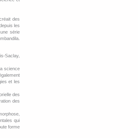
créait des
depuis les
 une série
umbandila.
is-Saclay,
la science
galement
ies et les
orielle des
ration des
amorphose,
ntales qui
oute forme