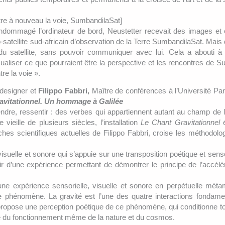
re à nouveau la voie, SumbandilaSat]
ndommagé l’ordinateur de bord, Neustetter recevait des images et 
-satellite sud-africain d’observation de la Terre SumbandilaSat. Mais 
e du satellite, sans pouvoir communiquer avec lui. Cela a abouti à
isualiser ce que pourraient être la perspective et les rencontres de S
re la voie ».
 designer et
Filippo Fabbri,
Maître de conférences à l’Université Par
avitationnel. Un hommage à Galilée
endre, ressentir : des verbes qui appartiennent autant au champ de 
 vieille de plusieurs siècles, l’installation
Le Chant Gravitationnel
é
hes scientifiques actuelles de Filippo Fabbri, croise les méthodolog
visuelle et sonore qui s’appuie sur une transposition poétique et sens
ir d’une expérience permettant de démontrer le principe de l’accélé
r une expérience sensorielle, visuelle et sonore en perpétuelle mét
e phénomène. La gravité est l’une des quatre interactions fondame
l propose une perception poétique de ce phénomène, qui conditionne t
ine du fonctionnement même de la nature et du cosmos.