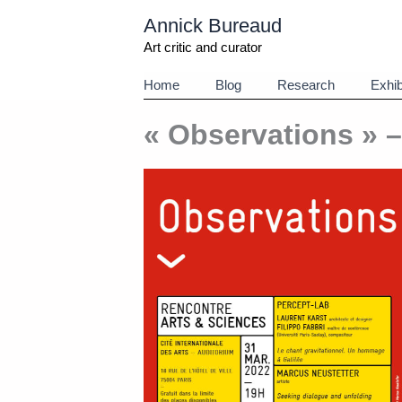
Aller
Annick Bureaud
au
contenu
Art critic and curator
Home
Blog
Research
Exhib
« Observations » 