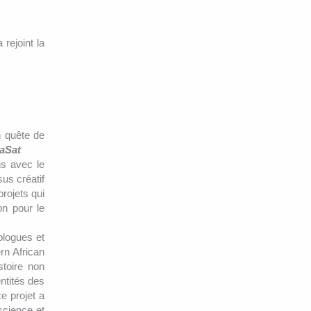
rejoint la
 quête de
aSat
ns avec le
sus créatif
rojets qui
on pour le
ologues et
rn African
stoire non
ntités des
e projet a
science et