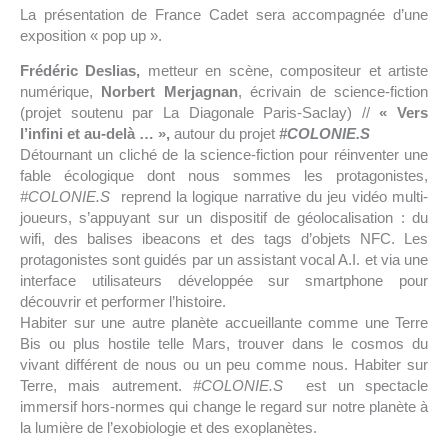
La présentation de France Cadet sera accompagnée d’une
exposition « pop up ».
Frédéric Deslias
,
metteur en scène, compositeur et artiste
numérique,
Norbert Merjagnan
, écrivain de science-fiction
(projet soutenu par La Diagonale Paris-Saclay) //
« Vers
l’infini et au-delà … »,
autour du projet
#COLONIE.S
Détournant un cliché de la science-fiction pour réinventer une
fable écologique dont nous sommes les protagonistes,
#COLONIE.S
reprend la logique narrative du jeu vidéo multi-
joueurs, s’appuyant sur un dispositif de géolocalisation : du
wifi, des balises ibeacons et des tags d’objets NFC. Les
protagonistes sont guidés par un assistant vocal A.I. et via une
interface utilisateurs développée sur smartphone pour
découvrir et performer l’histoire.
Habiter sur une autre planète accueillante comme une Terre
Bis ou plus hostile telle Mars, trouver dans le cosmos du
vivant différent de nous ou un peu comme nous. Habiter sur
Terre, mais autrement.
#COLONIE.S
est un spectacle
immersif hors-normes qui change le regard sur notre planète à
la lumière de l’exobiologie et des exoplanètes.