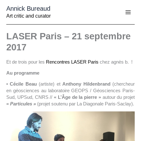
Aller
Annick Bureaud
au
contenu
Art critic and curator
LASER Paris – 21 septembre
2017
Et de trois pour les
Rencontres LASER Paris
chez agnès b. !
Au programme
• Cécile Beau
(artiste) et
Anthony Hildenbrand
(chercheur
en géosciences au laboratoire GEOPS / Géosciences Paris-
Sud, UPSud, CNRS //
« L’Âge de la pierre »
autour du projet
«
Particules »
(projet soutenu par La Diagonale Paris-Saclay).