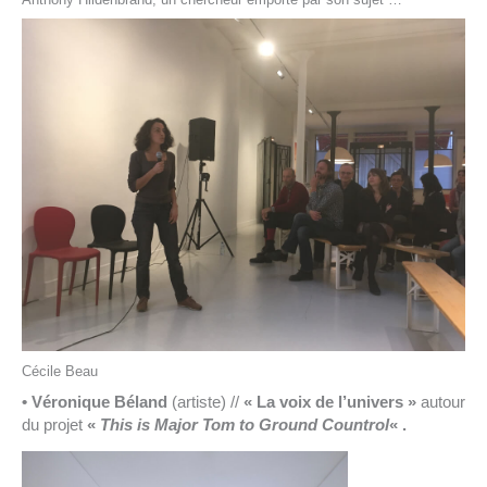
Cécile Beau
• Véronique Béland
(artiste) //
« La voix de l’univers »
autour
du projet
«
This is Major Tom to Ground Countrol
« .