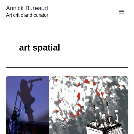
Aller
Annick Bureaud
au
contenu
Art critic and curator
art spatial