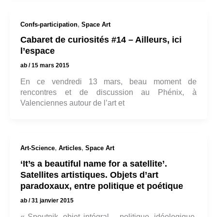
,
Confs-participation
Space Art
Cabaret de curiosités #14 – Ailleurs, ici
l’espace
ab
/
15 mars 2015
En ce vendredi 13 mars, beau moment de
rencontres et de discussion au Phénix, à
Valenciennes autour de l’art et
,
,
Art-Science
Articles
Space Art
‘It’s a beautiful name for a satellite’.
Satellites artistiques. Objets d’art
paradoxaux, entre politique et poétique
ab
/
31 janvier 2015
« Spoutnik, objet intégral —politique, idéologique,