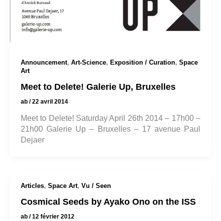
,
,
,
Announcement
Art-Science
Exposition / Curation
Space
Art
Meet to Delete! Galerie Up, Bruxelles
ab
/
22 avril 2014
Meet to Delete! Saturday April 26th 2014 – 17h00 –
21h00 Galerie Up – Bruxelles – 17 avenue Paul
Dejaer
,
,
Articles
Space Art
Vu / Seen
Cosmical Seeds by Ayako Ono on the ISS
ab
/
12 février 2012