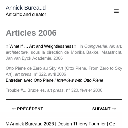
Aller
Annick Bureaud
au
contenu
Art critic and curator
Articles 2006
«
What If … Art and Weightlessness
« , in
Going Aerial. Air, art,
architecture,
sous la direction de Monika Bakke, Maastricht,
Jan van Eyck Academie, 2006
Otto Piene de Zero au Sky Art (Otto Piene, From Zero to Sky
Art),
art press
, n° 322, avril 2006
Entretien avec Otto Piene
/
Interview with Otto Piene
Trouble #1, Bruxelles, a
rt press,
n° 320, février 2006
PRÉCÉDENT
SUIVANT
© Annick Bureaud 2026 | Design
Thierry Fournier
| Ce