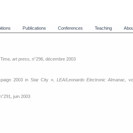
itions
Publications
Conferences
Teaching
Abou
 Time
, art press,
n°296, décembre 2003
aign 2003 in Star City »,
LEA/Leonardo Electronic Almanac,
vol
n°291, juin 2003