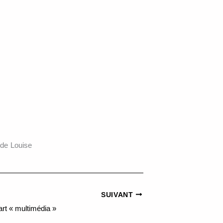
 de Louise
SUIVANT
art « multimédia »