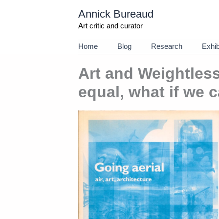
Aller
Annick Bureaud
au
contenu
Art critic and curator
Home
Blog
Research
Exhib
Art and Weightles
equal, what if we c