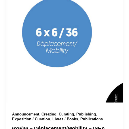
,
,
Announcement
Creating, Curating, Publishing
,
,
Exposition / Curation
Livres / Books
Publications
6×6/36 – Déplacement/Mobility – ISEA