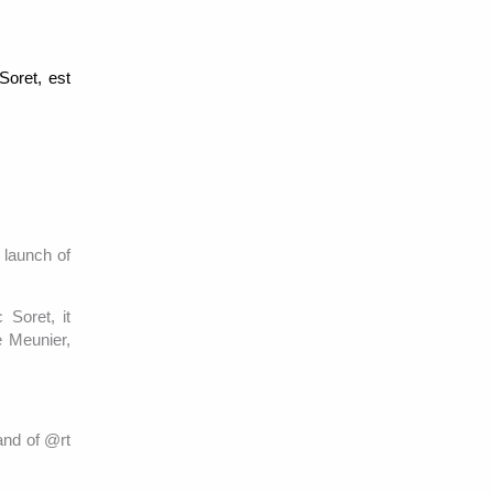
Soret, est
 launch of
Soret, it
e Meunier,
and of @rt