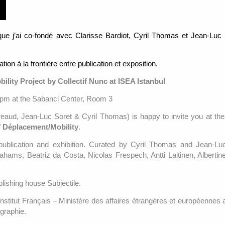
 que j’ai co-fondé avec Clarisse Bardiot, Cyril Thomas et Jean-Luc 
on à la frontière entre publication et exposition.
ity Project by Collectif Nunc at ISEA Istanbul
pm at the Sabanci Center, Room 3
reaud, Jean-Luc Soret & Cyril Thomas) is happy to invite you at the
f
Déplacement/Mobility
.
blication and exhibition. Curated by Cyril Thomas and Jean-Luc 
ahams, Beatriz da Costa, Nicolas Frespech, Antti Laitinen, Albertin
lishing house Subjectile.
Institut Français – Ministère des affaires étrangères et européennes 
graphie.