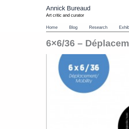
Aller
Annick Bureaud
au
contenu
Art critic and curator
Home
Blog
Research
Exhib
6×6/36 – Déplaceme