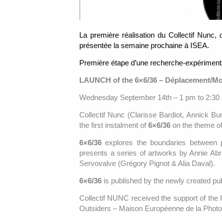
La première réalisation du Collectif Nunc,
présentée la semaine prochaine à ISEA.
Première étape d’une recherche-expérimentati
LAUNCH of the 6×6/36 – Déplacement/Mobil
Wednesday September 14th – 1 pm to 2:30 
Collectif Nunc (Clarisse Bardiot, Annick Bu
the first instalment of
6×6/36
on the theme o
6×6/36
explores the boundaries between pu
presents a series of artworks by Annie Abr
Servovalve (Grégory Pignot & Alia Daval).
6×6/36
is published by the newly created pub
Collectif NUNC received the support of the 
Outsiders – Maison Européenne de la Photo