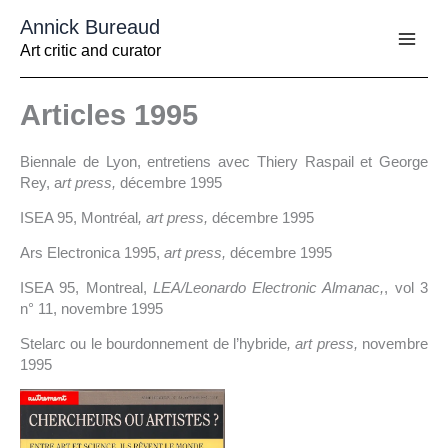
Aller
Annick Bureaud
au
contenu
Art critic and curator
Articles 1995
Biennale de Lyon, entretiens avec Thiery Raspail et George
Rey, a
rt press,
décembre 1995
ISEA 95, Montréal
, art press,
décembre 1995
Ars Electronica 1995,
art press,
décembre 1995
ISEA 95, Montreal,
LEA/Leonardo Electronic Almanac,
, vol 3
n° 11, novembre 1995
Stelarc ou le bourdonnement de l’hybride
, art press,
novembre
1995