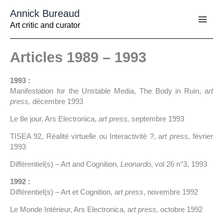
Aller
Annick Bureaud
au
contenu
Art critic and curator
Articles 1989 – 1993
1993 :
Manifestation for the Unstable Media, The Body in Ruin, a
rt
press,
décembre 1993
Le 8e jour, Ars Electronica,
art press,
septembre 1993
TISEA 92, Réalité virtuelle ou Interactivité ?, a
rt press,
février
1993
Différentiel(s) – Art and Cognition
, Leonardo
, vol 26 n°3, 1993
1992 :
Différentiel(s) – Art et Cognition, a
rt press
, novembre 1992
Le Monde Intérieur, Ars Electronica, a
rt press,
octobre 1992