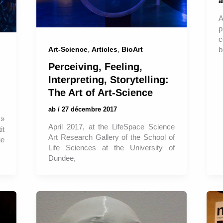
A
p
c
,
,
Art-Science
Articles
BioArt
b
Perceiving, Feeling,
Interpreting, Storytelling:
The Art of Art-Science
ab
/
27 décembre 2017
 »
April 2017, at the LifeSpace Science
it
Art Research Gallery of the School of
ue
Life Sciences at the University of
Dundee,