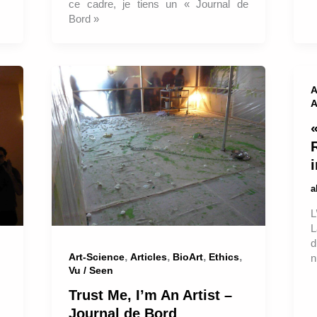
ce cadre, je tiens un « Journal de
Bord »
A
A
«
L
L
d
,
,
,
,
Art-Science
Articles
BioArt
Ethics
n
Vu / Seen
Trust Me, I’m An Artist –
Journal de Bord