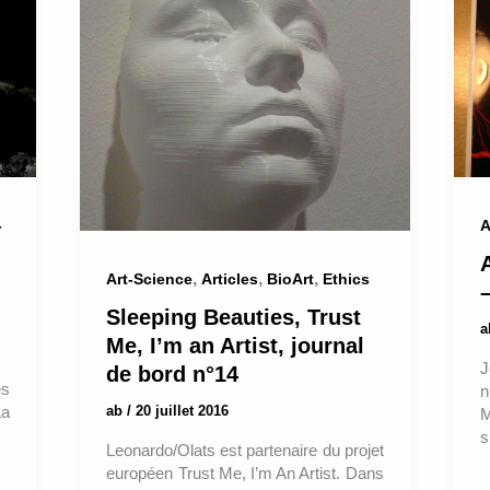
-
A
,
,
,
Art-Science
Articles
BioArt
Ethics
Sleeping Beauties, Trust
Me, I’m an Artist, journal
J
de bord n°14
ès
n
La
ab
/
20 juillet 2016
M
s
Leonardo/Olats est partenaire du projet
européen Trust Me, I’m An Artist. Dans