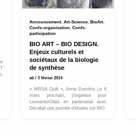
,
,
,
Announcement
Art-Science
BioArt
,
Confs-organisation
Confs-
participation
BIO ART – BIO DESIGN.
Enjeux culturels et
sociétaux de la biologie
he
de synthèse
IT
.
ab
/
3 février 2014
« MRSA Quilt », Anna Dumitriu Le 6
mars prochain, j’organise pour
Leonardo/Olats en partenariat avec
Décalab une journée d’études sur BIO