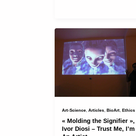
,
,
,
Art-Science
Articles
BioArt
Ethics
« Molding the Signifier »,
Ivor Diosi – Trust Me, I’m