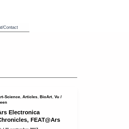
t/Contact
,
,
,
rt-Science
Articles
BioArt
Vu /
een
Ars Electronica
Chronicles, FEAT@Ars