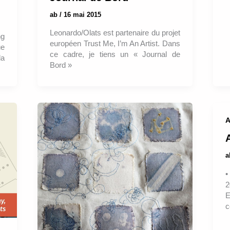
ab
/
16 mai 2015
Leonardo/Olats est partenaire du projet
ng
européen Trust Me, I’m An Artist. Dans
ue
ce cadre, je tiens un « Journal de
la
Bord »
A
•
2
E
c