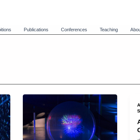
itions
Publications
Conferences
Teaching
Abou
A
S