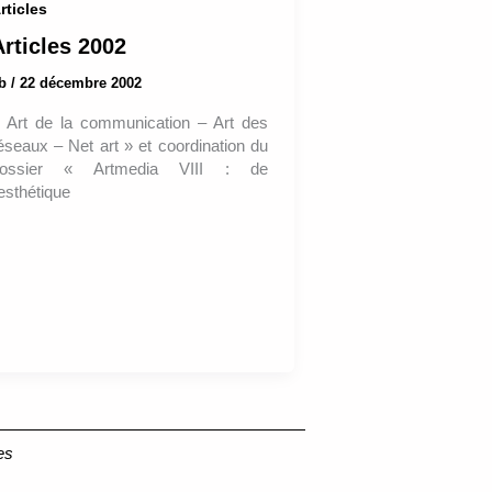
rticles
Articles 2002
ab
/
22 décembre 2002
 Art de la communication – Art des
éseaux – Net art » et coordination du
ossier « Artmedia VIII : de
’esthétique
es