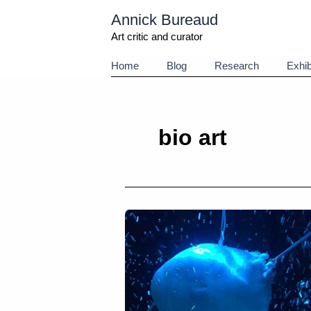
Aller
Annick Bureaud
au
contenu
Art critic and curator
Home
Blog
Research
Exhib
bio art