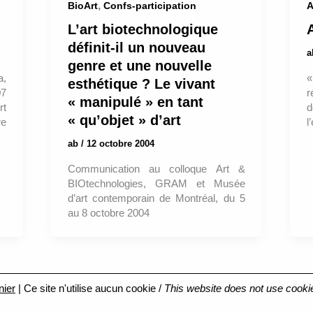
,
BioArt
Confs-participation
A
L’art biotechnologique
définit-il un nouveau
genre et une nouvelle
a,
«
esthétique ? Le vivant
07
r
« manipulé » en tant
rt
d
« qu’objet » d’art
re
l
ab
/
12 octobre 2004
Communication au colloque Art &
BIOtechnologies, GRAM et Musée
d’art contemporain de Montréal, du 5
au 8 octobre 2004
nier
| Ce site n'utilise aucun cookie /
This website does not use cooki