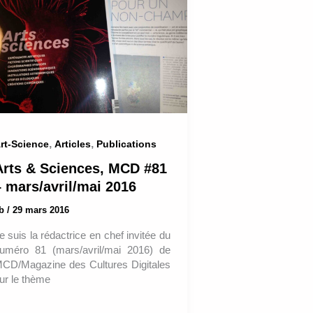
,
,
rt-Science
Articles
Publications
Arts & Sciences, MCD #81
– mars/avril/mai 2016
ab
/
29 mars 2016
e suis la rédactrice en chef invitée du
uméro 81 (mars/avril/mai 2016) de
CD/Magazine des Cultures Digitales
ur le thème