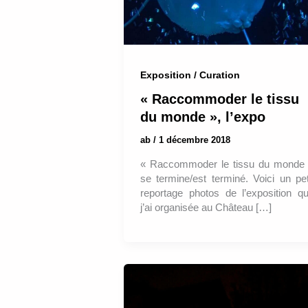
Exposition / Curation
« Raccommoder le tissu
du monde », l’expo
ab
/
1 décembre 2018
« Raccommoder le tissu du monde
se termine/est terminé. Voici un pet
reportage photos de l’exposition q
j’ai organisée au Château […]