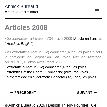
Aller
Annick Bureaud
au
contenu
Art critic and curator
Articles 2008
• Sk-interfaces
, a
rt press,
n°344, avril 2008 (
Article en français
/
Article in English
)
• « L’extrémité au cœur. (Se) connecter (avec) les pôles » pour
le catalogue de l’exposition
Sur Polar. Arte en Antartida
,
MUNTREF, Buenos Aires, mars 2008
L’extrémité au cœur. (Se) connecter (avec) les pôles
Extremities at the Heart – Connecting (with) the Poles
La extremidad en el corazón: Conectar (se) (con) los polos
PRÉCÉDENT
SUIVANT
© Annick Bureaud 2026 | Design
Thierry Fournier
| Ce