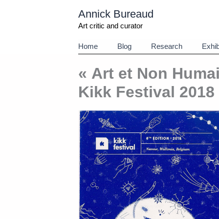
Aller
Annick Bureaud
au
contenu
Art critic and curator
Home
Blog
Research
Exhib
« Art et Non Humain
Kikk Festival 2018