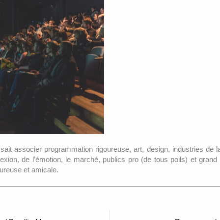
sait associer programmation rigoureuse, art, design, industries de la
flexion, de l’émotion, le marché, publics pro (de tous poils) et grand
ureuse et amicale.