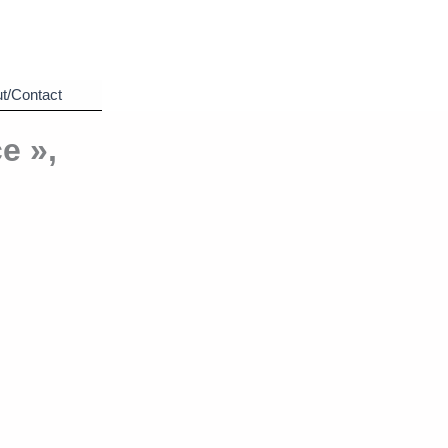
t/Contact
e »,