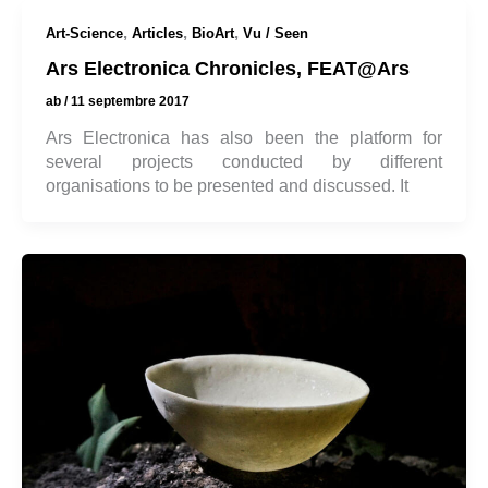
,
,
,
Art-Science
Articles
BioArt
Vu / Seen
Ars Electronica Chronicles, FEAT@Ars
ab
/
11 septembre 2017
Ars Electronica has also been the platform for
several projects conducted by different
organisations to be presented and discussed. It