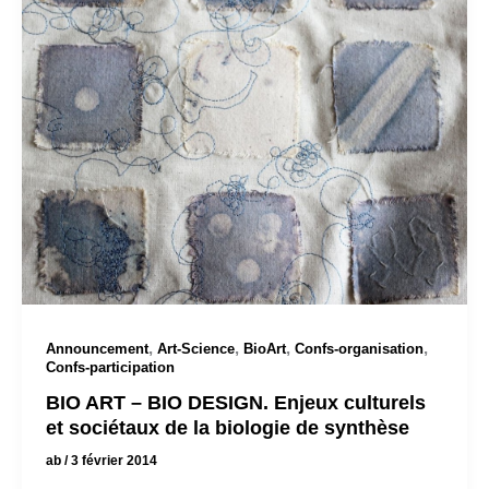
,
,
,
,
Announcement
Art-Science
BioArt
Confs-organisation
Confs-participation
BIO ART – BIO DESIGN. Enjeux culturels
et sociétaux de la biologie de synthèse
ab
/
3 février 2014