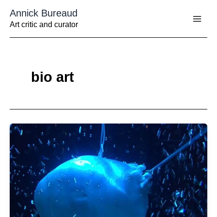
Aller
Annick Bureaud
au
contenu
Art critic and curator
bio art