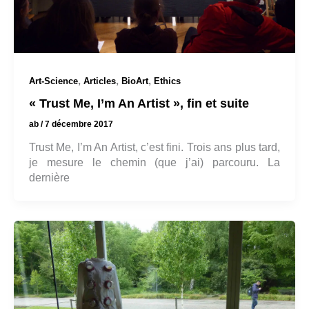
,
,
,
Art-Science
Articles
BioArt
Ethics
« Trust Me, I’m An Artist », fin et suite
ab
/
7 décembre 2017
Trust Me, I’m An Artist, c’est fini. Trois ans plus tard,
je mesure le chemin (que j’ai) parcouru. La
dernière