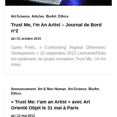
,
,
,
Art-Science
Articles
BioArt
Ethics
Trust Me, I’m An Artist – Journal de Bord
n°2
ab
/
21 octobre 2015
Spela Petric, « Confronting Vegetal Otherness:
Skotopoeisis » 10 septembre 2015 Leonardo/Olats
est partenaire du projet européen Trust Me, I’m An
Artist.
,
,
,
,
Announcement
Art & Non Human
Art-Science
BioArt
Ethics
« Trust Me: I’am an Artist » avec Art
Orienté Objet le 31 mai à Paris
ab
/
12 mai 2012