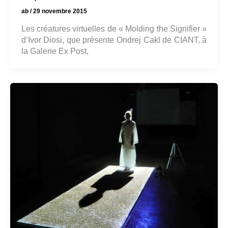
ab
/
29 novembre 2015
Les créatures virtuelles de « Molding the Signifier »
d’Ivor Diosi, que présente Ondrej Cakl de CIANT, à
la Galerie Ex Post,