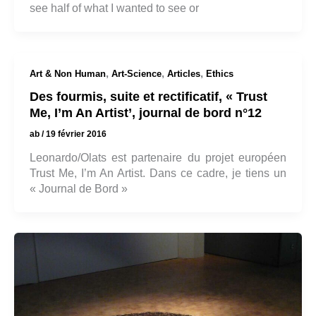
see half of what I wanted to see or
,
,
,
Art & Non Human
Art-Science
Articles
Ethics
Des fourmis, suite et rectificatif, « Trust
Me, I’m An Artist’, journal de bord n°12
ab
/
19 février 2016
Leonardo/Olats est partenaire du projet européen
Trust Me, I’m An Artist. Dans ce cadre, je tiens un
« Journal de Bord »