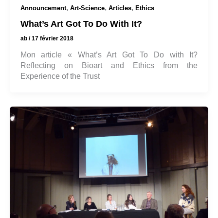
,
,
,
Announcement
Art-Science
Articles
Ethics
What’s Art Got To Do With It?
ab
/
17 février 2018
Mon article « What’s Art Got To Do with It?
Reflecting on Bioart and Ethics from the
Experience of the Trust