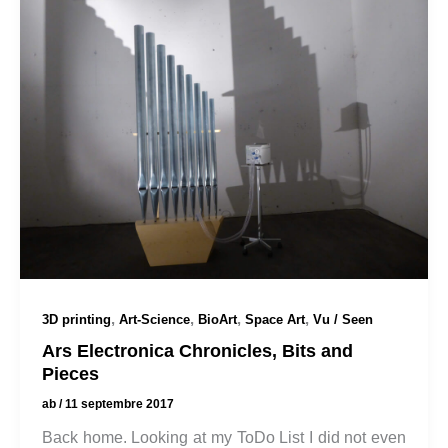
,
,
,
,
3D printing
Art-Science
BioArt
Space Art
Vu / Seen
Ars Electronica Chronicles, Bits and
Pieces
ab
/
11 septembre 2017
Back home. Looking at my ToDo List I did not even