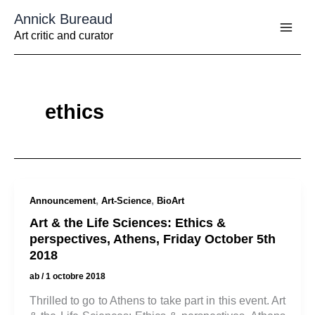
Aller
Annick Bureaud
au
contenu
Art critic and curator
ethics
,
,
Announcement
Art-Science
BioArt
Art & the Life Sciences: Ethics &
perspectives, Athens, Friday October 5th
2018
ab
/
1 octobre 2018
Thrilled to go to Athens to take part in this event. Art