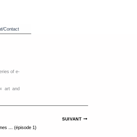
t/Contact
eries of e-
« art and
SUIVANT
ones … (épisode 1)