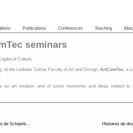
itions
Publications
Conferences
Teaching
Abou
omTec seminars
pital of Culture.
g, at the Ladislav Sutnar Faculty of Art and Design,
ArtComTec
, a s
.
l as an art medium and of some memories and ideas related to 
Salon de l’Astronautique de Plaisance, Halles de Schaerbeek, 19-21 juin 2015
Histoires de dr