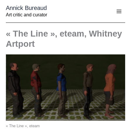
Aller
Annick Bureaud
au
contenu
Art critic and curator
« The Line », eteam, Whitney
Artport
« The Line », eteam