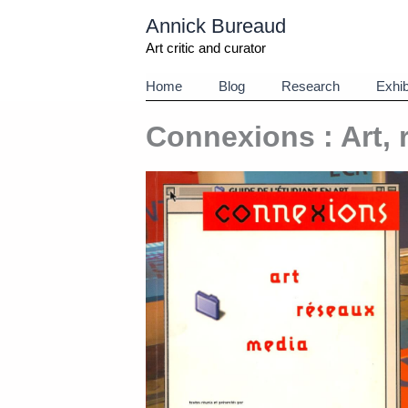
Aller
Annick Bureaud
au
contenu
Art critic and curator
Home
Blog
Research
Exhib
Connexions : Art, 