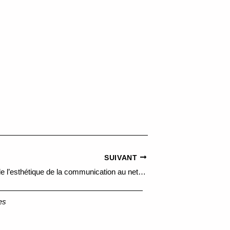
SUIVANT
Artmedia VIII : de l’esthétique de la communication au net art – From Aesthetics of Communication to Net Art
es