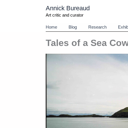
Aller
Annick Bureaud
au
contenu
Art critic and curator
Home
Blog
Research
Exhib
Tales of a Sea Cow