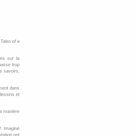
t
Tales of a
les sur la
hasse trop
s savoirs,
rement dans
dessins et
la manière
V. Imaginé
réation ont