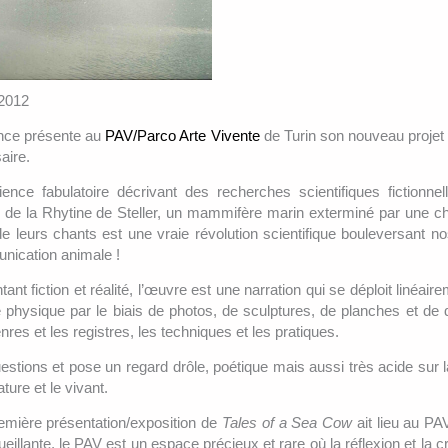
 2012
ance présente au
PAV/Parco Arte Vivente
de Turin son nouveau proje
aire.
nce fabulatoire décrivant des recherches scientifiques fictionnel
d de la Rhytine de Steller, un mammifère marin exterminé par une c
 leurs chants est une vraie révolution scientifique bouleversant no
nication animale !
ntant fiction et réalité, l’œuvre est une narration qui se déploit linéai
 physique par le biais de photos, de sculptures, de planches et de 
enres et les registres, les techniques et les pratiques.
estions et pose un regard drôle, poétique mais aussi très acide sur 
ure et le vivant.
remière présentation/exposition de
Tales of a Sea Cow
ait lieu au PA
eillante, le PAV est un espace précieux et rare où la réflexion et la c