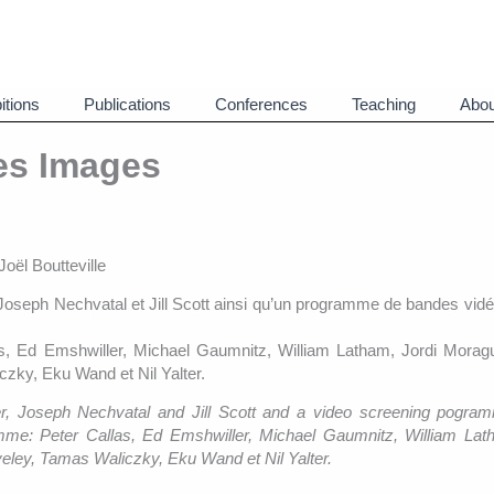
itions
Publications
Conferences
Teaching
Abou
es Images
oël Boutteville
r, Joseph Nechvatal et Jill Scott ainsi qu’un programme de bandes vid
, Ed Emshwiller, Michael Gaumnitz, William Latham, Jordi Moragu
czky, Eku Wand et Nil Yalter.
ier, Joseph Nechvatal and Jill Scott and a video screening pogr
ramme: Peter Callas, Ed Emshwiller, Michael Gaumnitz, William Lat
eley, Tamas Waliczky, Eku Wand et Nil Yalter.