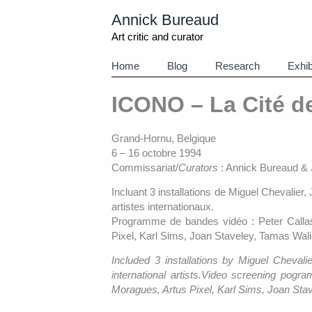
Aller
Annick Bureaud
au
contenu
Art critic and curator
Home
Blog
Research
Exhib
ICONO – La Cité d
Grand-Hornu, Belgique
6 – 16 octobre 1994
Commissariat/
Curators
: Annick Bureaud & J
Incluant 3 installations de Miguel Chevalie
artistes internationaux.
Programme de bandes vidéo : Peter Callas
Pixel, Karl Sims, Joan Staveley, Tamas Wali
Included 3 installations by Miguel Cheval
international artists.Video screening pog
Moragues, Artus Pixel, Karl Sims, Joan Stav