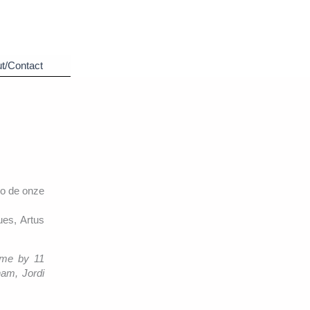
t/Contact
éo de onze
es, Artus
amme by 11
ham, Jordi