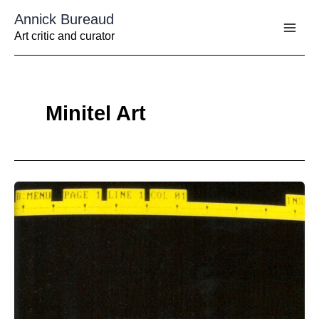
Aller
Annick Bureaud
au
contenu
Art critic and curator
Minitel Art