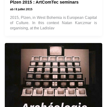
Plzen 2015 : ArtComTec seminars
ab
/
8 juillet 2015
2015, Plzen, in West Bohemia is European Capital
of Culture. In this context Natan Karczmar is
organising, at the Ladislav