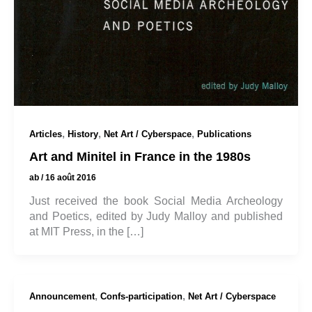
,
,
,
Articles
History
Net Art / Cyberspace
Publications
Art and Minitel in France in the 1980s
ab
/
16 août 2016
Just received the book Social Media Archeology
and Poetics, edited by Judy Malloy and published
at MIT Press, in the […]
,
,
Announcement
Confs-participation
Net Art / Cyberspace