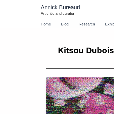
Aller
Annick Bureaud
au
contenu
Art critic and curator
Home
Blog
Research
Exhib
Kitsou Dubois