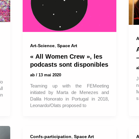
A
,
Art-Science
Space Art
« All Women Crew », les
podcasts sont disponibles
ab
/
13 mai 2020
J
do
n
Teaming up with the FEMeeting
ll
M
initiated by Marta de Menezes and
in
s
Dalila Honorato in Portugal in 2018,
Leonardo/Olats proposed to
,
Confs-participation
Space Art
A