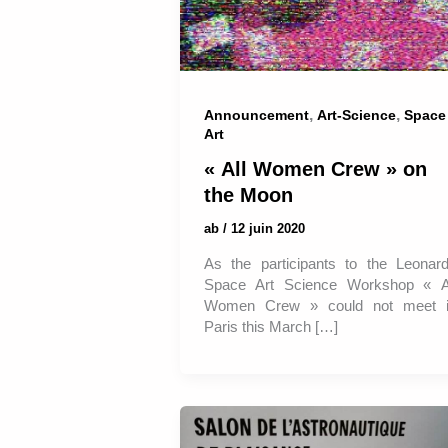
,
,
Announcement
Art-Science
Space
Art
« All Women Crew » on
the Moon
ab
/
12 juin 2020
As the participants to the Leonar
Space Art Science Workshop « A
Women Crew » could not meet 
Paris this March […]