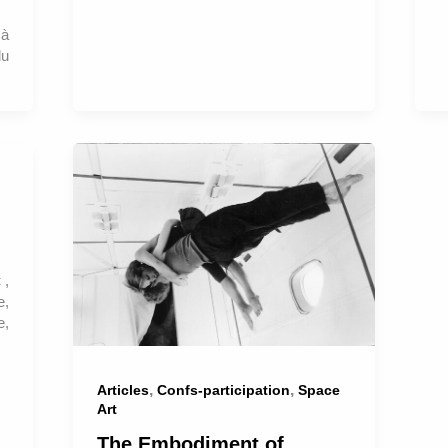
 à
du
 ,
e,
e,
,
,
Articles
Confs-participation
Space
Art
The Embodiment of