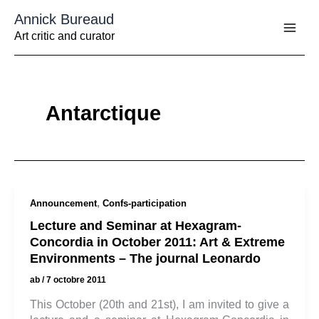
Aller
Annick Bureaud
au
contenu
Art critic and curator
Antarctique
,
Announcement
Confs-participation
Lecture and Seminar at Hexagram-
Concordia in October 2011: Art & Extreme
Environments – The journal Leonardo
ab
/
7 octobre 2011
This October (20th and 21st), I am invited to give a