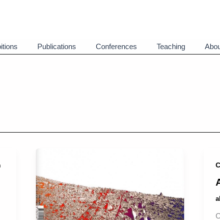
itions
Publications
Conferences
Teaching
Abou
n
C
O