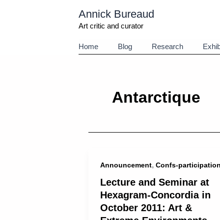
Aller
Annick Bureaud
au
contenu
Art critic and curator
Home
Blog
Research
Exhib
Antarctique
,
Announcement
Confs-participatio
Lecture and Seminar at
Hexagram-Concordia in
October 2011: Art &