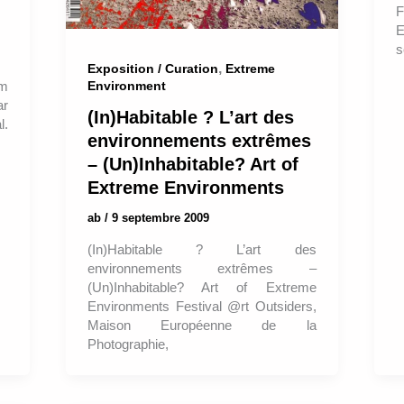
F
E
s
,
Exposition / Curation
Extreme
Environment
am
ar
(In)Habitable ? L’art des
l.
environnements extrêmes
– (Un)Inhabitable? Art of
Extreme Environments
ab
/
9 septembre 2009
(In)Habitable ? L’art des
environnements extrêmes –
(Un)Inhabitable? Art of Extreme
Environments Festival @rt Outsiders,
Maison Européenne de la
Photographie,