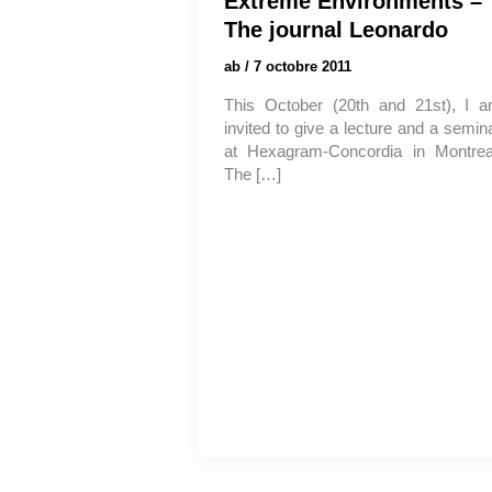
Extreme Environments –
The journal Leonardo
ab
/
7 octobre 2011
This October (20th and 21st), I 
invited to give a lecture and a semin
at Hexagram-Concordia in Montrea
The […]