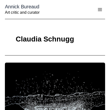
Aller
Annick Bureaud
au
contenu
Art critic and curator
Claudia Schnugg