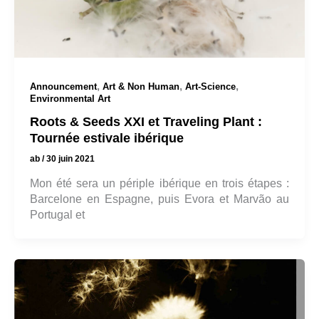
,
,
,
Announcement
Art & Non Human
Art-Science
Environmental Art
Roots & Seeds XXI et Traveling Plant :
Tournée estivale ibérique
ab
/
30 juin 2021
Mon été sera un périple ibérique en trois étapes :
Barcelone en Espagne, puis Evora et Marvão au
Portugal et