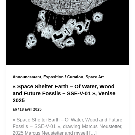
,
,
Announcement
Exposition / Curation
Space Art
« Space Shelter Earth – Of Water, Wood
and Future Fossils – SSE-V-01 », Venise
2025
ab
/
18 avril 2025
« Space Shelter Earth – Of Water, Wood and Future
Fossils – SSE-V-01 », drawing Marcus Neustetter,
2025 Marcus Neustetter and myself […]