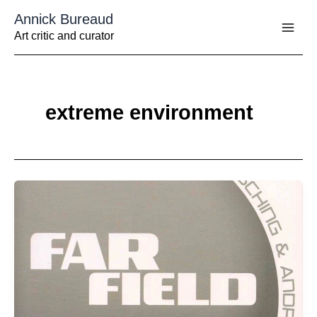
Aller
Annick Bureaud
au
contenu
Art critic and curator
extreme environment